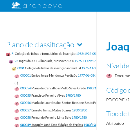
Plano de classificação
Joaq
FI
Coleção de fichas e formulários de inscrição
1952/1992-05-17
22
Jogos da XXII Olimpíada, Moscovo 1980
1976-11-09/1979-06-25
Nível de
0001
Coleção de fichas de inscrição individual
1976-11-24/1980
Documen
000001
Eurico Jorge Mendonça Perdigão
1977-06-08/1977-06-08
(...)
Código d
000054
Maria de Carvalho e Mello Sales Grade
1980/1980
000055
Francisco Ferreira Alves
1980/1980
PT/COP/FI/2
000056
Maria de Lourdes dos Santos Bessone Basto Ferreira Alves
1980/1980
000057
Ernesto Tomaz Matos Soares
1980/1980
Tipo de t
000058
Fernando Ferreira Lima Belo
1980/1980
Atribuído
000059
Joaquim José Tato Fidalgo de Freitas
1980/1980