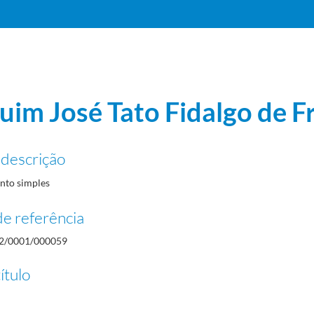
uim José Tato Fidalgo de F
 descrição
to simples
e referência
2/0001/000059
ítulo