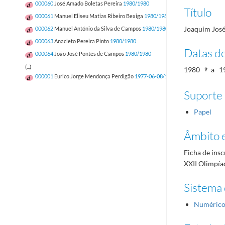
000060
José Amado Boletas Pereira
1980/1980
Título
000061
Manuel Eliseu Matias Ribeiro Bexiga
1980/1980
Joaquim José 
000062
Manuel António da Silva de Campos
1980/1980
000063
Anacleto Pereira Pinto
1980/1980
Datas d
000064
João José Pontes de Campos
1980/1980
(...)
1980
a
1
000001
Eurico Jorge Mendonça Perdigão
1977-06-08/1977-06-08
Suporte
Papel
Âmbito 
Ficha de insc
XXII Olimpía
Sistema 
Numéric