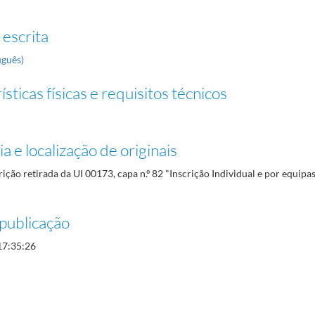
 escrita
uguês)
sticas físicas e requisitos técnicos
a e localização de originais
rição retirada da UI 00173, capa n.º 82 "Inscrição Individual e por equip
publicação
17:35:26