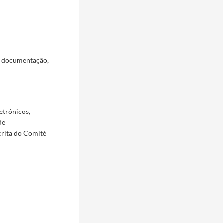
a documentação,
etrónicos,
de
crita do Comité