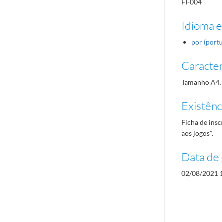
FI-004
Idioma e
por (port
Caracterí
Tamanho A4.
Existênci
Ficha de insc
aos jogos".
Data de 
02/08/2021 