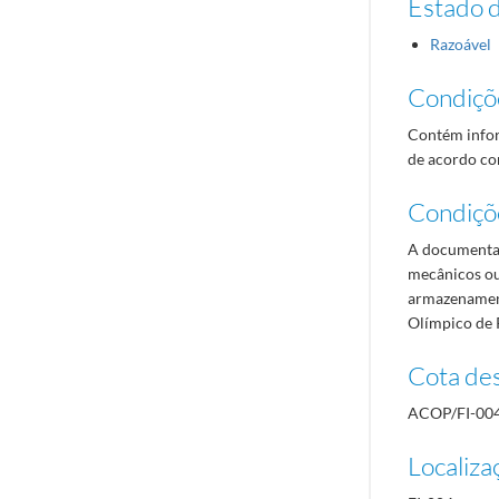
Estado 
Razoável
Condiçõ
Contém infor
de acordo com
Condiçõ
A documentaç
mecânicos ou
armazenament
Olímpico de 
Cota des
ACOP/FI-00
Localiza