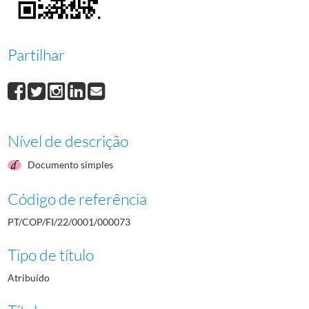
000074
José António Gonçalves Branco
1980/1980
000075
Eurico Jorge Mendonça Perdigão
1980/1980
000076
Paulo José Frischknecht
1980/1980
Partilhar
000077
Rui Pinto de Abreu
1980/1980
Nível de descrição
Documento simples
Código de referência
PT/COP/FI/22/0001/000073
Tipo de título
Atribuído