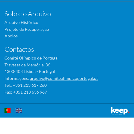
Sobre o Arquivo
Arquivo Histórico
Projeto de Recuperação
Apoios
Contactos
Comité Olímpico de Portugal
Travessa da Memória, 36
1300-403 Lisboa - Portugal
Informações:
arquivo@comiteolimpicoportugal.pt
Tel.: +351 213 617 260
Fax: +351 213 636 967
Este sítio utiliza cookies para tornar a sua utilização mais agradável.
Ao continuar a utilizá-lo reconhece e aceita a nossa
política de cookies