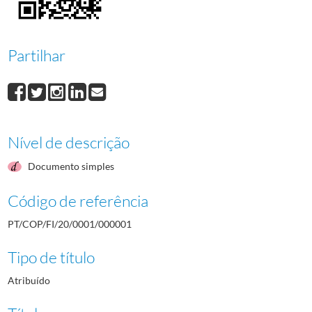
000009
Romeu Batista Pissarra
1972/1972
000010
Domingos Sebastião Arsenio Costa
1972/1972
000011
Eduardo Carvalho Ramos
1972/1972
Partilhar
(...)
000075
Américo Rosa dos Santos Ferreira
1972/1972
Nível de descrição
Documento simples
Código de referência
PT/COP/FI/20/0001/000001
Tipo de título
Atribuído