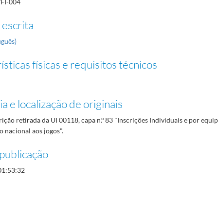
/FI-004
 escrita
uguês)
sticas físicas e requisitos técnicos
a e localização de originais
rição retirada da UI 00118, capa n.º 83 "Inscrições Individuais e por equi
 nacional aos jogos".
publicação
01:53:32