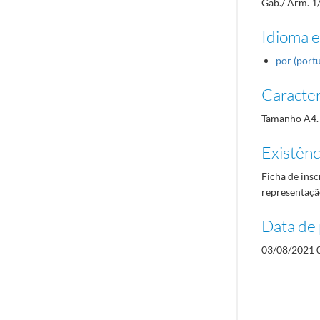
Gab./ Arm. 1
Idioma e
por (port
Caracterí
Tamanho A4.
Existênci
Ficha de insc
representação
Data de 
03/08/2021 