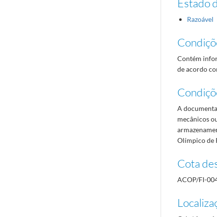
Estado 
Razoável
Condiçõ
Contém infor
de acordo com
Condiçõ
A documentaç
mecânicos ou
armazenament
Olímpico de 
Cota des
ACOP/FI-00
Localiza