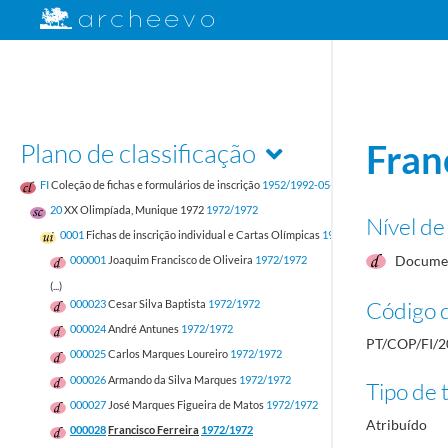
Plano de classificação
Fran
FI
Coleção de fichas e formulários de inscrição
1952/1992-05-17
20
XX Olimpíada, Munique 1972
1972/1972
Nível de
0001
Fichas de inscrição individual e Cartas Olímpicas
1972/1972
Documen
000001
Joaquim Francisco de Oliveira
1972/1972
(...)
Código d
000023
Cesar Silva Baptista
1972/1972
000024
André Antunes
1972/1972
PT/COP/FI/2
000025
Carlos Marques Loureiro
1972/1972
000026
Armando da Silva Marques
1972/1972
Tipo de t
000027
José Marques Figueira de Matos
1972/1972
Atribuído
000028
Francisco Ferreira
1972/1972