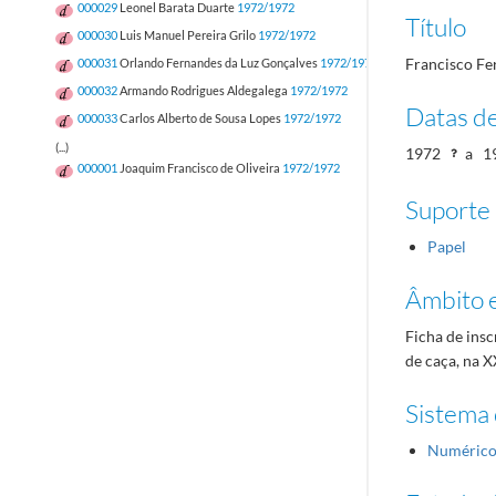
000029
Leonel Barata Duarte
1972/1972
Título
000030
Luis Manuel Pereira Grilo
1972/1972
Francisco Fe
000031
Orlando Fernandes da Luz Gonçalves
1972/1972
000032
Armando Rodrigues Aldegalega
1972/1972
Datas d
000033
Carlos Alberto de Sousa Lopes
1972/1972
(...)
1972
a
1
000001
Joaquim Francisco de Oliveira
1972/1972
Suporte
Papel
Âmbito 
Ficha de insc
de caça, na 
Sistema 
Numéric