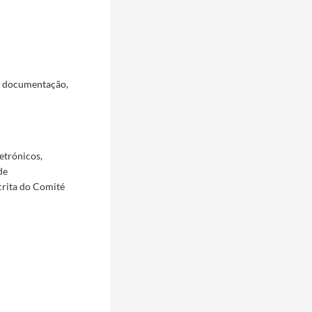
a documentação,
etrónicos,
de
crita do Comité