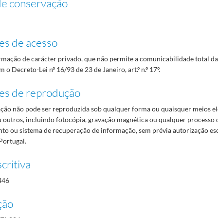
de conservação
es de acesso
mação de carácter privado, que não permite a comunicabilidade total d
 o Decreto-Lei nº 16/93 de 23 de Janeiro, art.º n.º 17º.
es de reprodução
ão não pode ser reproduzida sob qualquer forma ou quaisquer meios el
 outros, incluindo fotocópia, gravação magnética ou qualquer processo 
o ou sistema de recuperação de informação, sem prévia autorização es
Portugal.
critiva
446
ção