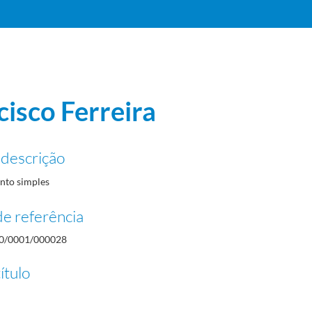
cisco Ferreira
 descrição
to simples
e referência
0/0001/000028
ítulo