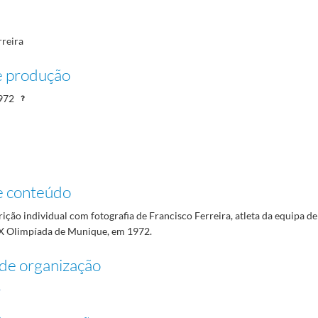
rreira
e produção
972
e conteúdo
rição individual com fotografia de Francisco Ferreira, atleta da equipa d
XX Olimpíada de Munique, em 1972.
de organização
o