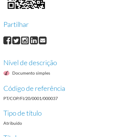
000038
Mário Alberto Freire Moniz Pereira
1972/1972
000039
Vasco Luís Pereira Esteves Ramires
1972/1972
000040
Carlos Campos
1972/1972
Partilhar
000041
Francisco Picão Caldeira
1972/1972
000042
José Felix Alves de Carvalhosa
1972/1972
(...)
000001
Joaquim Francisco de Oliveira
1972/1972
Nível de descrição
Documento simples
Código de referência
PT/COP/FI/20/0001/000037
Tipo de título
Atribuído