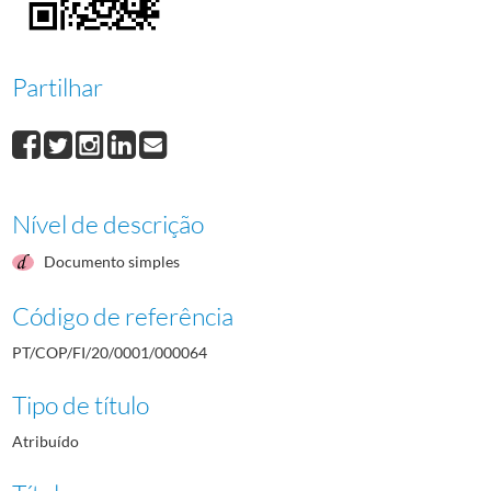
000065
Vicente de Paulo Martins
1972/1972
000066
Fernando Luiz Pereira Machado
1972/1972
000067
Francisco da Graça Gordo
1972/1972
Partilhar
000068
Diogo David de Afonsêca Aguiar
1972/1972
000069
Armando Elisio Novais Rocha
1972/1972
(...)
000001
Joaquim Francisco de Oliveira
1972/1972
Nível de descrição
Documento simples
Código de referência
PT/COP/FI/20/0001/000064
Tipo de título
Atribuído