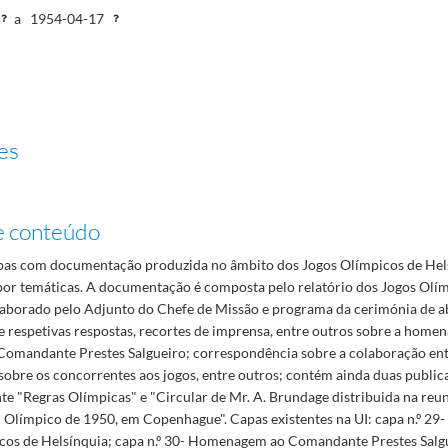
a
1954-04-17
es
e conteúdo
as com documentação produzida no âmbito dos Jogos Olímpicos de Hel
por temáticas. A documentação é composta pelo relatório dos Jogos Olí
laborado pelo Adjunto do Chefe de Missão e programa da cerimónia de a
e respetivas respostas, recortes de imprensa, entre outros sobre a home
omandante Prestes Salgueiro; correspondência sobre a colaboração en
 sobre os concorrentes aos jogos, entre outros; contém ainda duas publi
 "Regras Olímpicas" e "Circular de Mr. A. Brundage distribuida na reu
 Olímpico de 1950, em Copenhague". Capas existentes na UI: capa n.º 29-
cos de Helsínquia; capa n.º 30- Homenagem ao Comandante Prestes Salgue