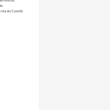
etrónicos,
de
crita do Comité