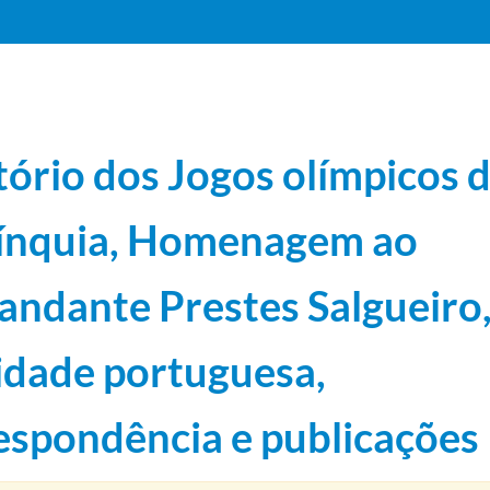
tório dos Jogos olímpicos 
ínquia, Homenagem ao
-23/1953-02-24
ndante Prestes Salgueiro
restes Salgueiro, Mocidade portuguesa, correspondência e publicações
1950-03-09/1954-04
dade portuguesa,
espondência e publicações