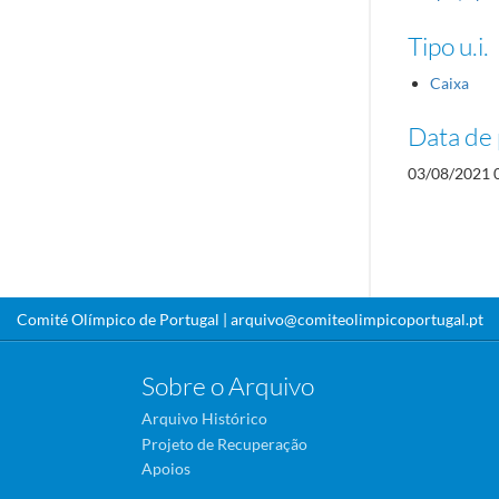
Tipo u.i.
Caixa
Data de 
03/08/2021 
Comité Olímpico de Portugal |
arquivo@comiteolimpicoportugal.pt
Sobre o Arquivo
Arquivo Histórico
Projeto de Recuperação
Apoios