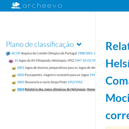
Plano de classificação
Rela
ACOP
Arquivo do Comité Olímpico de Portugal
1908/2001-12-31
Hels
15
Jogos da XV Olimpíada, Helsínquia 1952
1947-10-01/1953-02-24
0001
Jogos de Inverno, preparativos para os Jogos de Verão e inscrições
1949-11
0002
Passaportes, viagem e vestuário para os Jogos
1947-10-01/1953-02-11
Coma
0003
Tesouraria e navio Serpa Pinto
1952/1952
0004
Relatório dos Jogos olímpicos de Helsínquia, Homenagem ao Comandante P
Moci
corr