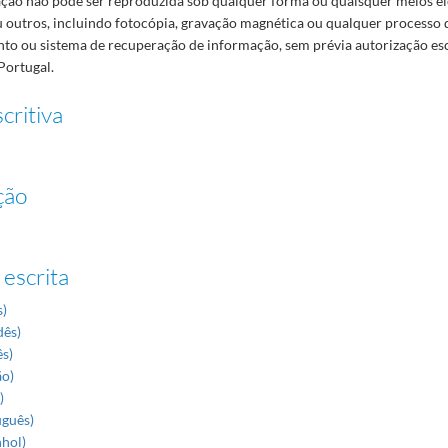
ão não pode ser reproduzida sob qualquer forma ou quaisquer meios el
 outros, incluindo fotocópia, gravação magnética ou qualquer processo 
o ou sistema de recuperação de informação, sem prévia autorização es
Portugal.
critiva
ção
 escrita
s)
dês)
ês)
ão)
)
uguês)
nhol)