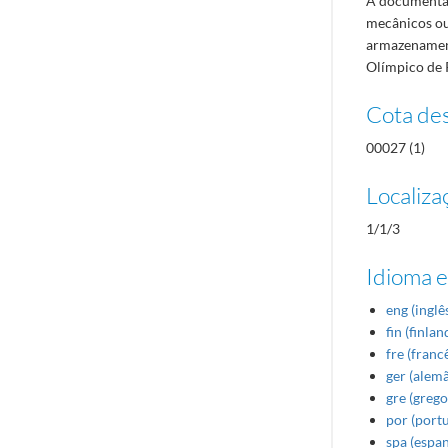
A documentaç
mecânicos ou
armazenament
Olímpico de 
Cota des
00027 (1)
Localiza
1/1/3
Idioma e
eng (inglê
fin (finlan
fre (franc
ger (alem
gre (grego
por (port
spa (espa