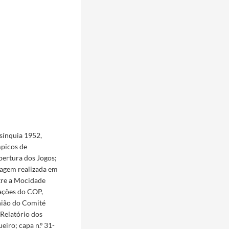
sínquia 1952,
mpicos de
bertura dos Jogos;
nagem realizada em
tre a Mocidade
cações do COP,
nião do Comité
 Relatório dos
iro; capa n.º 31-