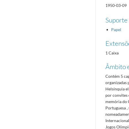
1950-03-09
Suporte
Papel
Extensõ
1 Caixa
Âmbito 
Contém 5 cap
organizadas 
Helsínquia e
por convites 
memória do C
Portuguesa ,
nomeadamente
Internacional
Jogos Olímpi