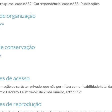
tuguesa; capa n.º 32- Correspondência; capa n.º 33- Publicações.
de organização
ico
o
de conservação
o
es de acesso
mação de carácter privado, que não permite a comunicabilidade total d
 o Decreto-Lei nº 16/93 de 23 de Janeiro, art.º n.º 17º.
es de reprodução