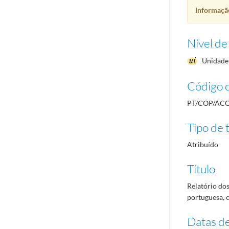
Informação
Nível de
Unidade 
Código d
PT/COP/ACO
Tipo de t
Atribuído
Título
Relatório do
portuguesa, 
Datas d