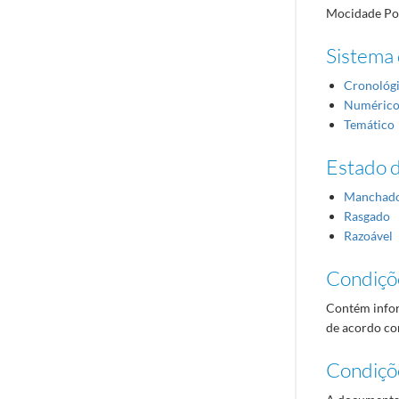
Mocidade Por
Sistema 
Cronológ
Numéric
Temático
Estado 
Manchad
Rasgado
Razoável
Condiçõ
Contém infor
de acordo com
Condiçõ