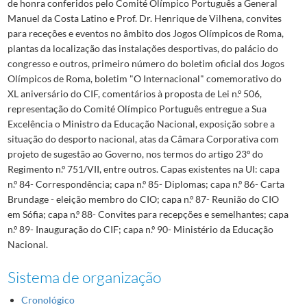
de honra conferidos pelo Comité Olímpico Português a General
Manuel da Costa Latino e Prof. Dr. Henrique de Vilhena, convites
para receções e eventos no âmbito dos Jogos Olímpicos de Roma,
plantas da localização das instalações desportivas, do palácio do
congresso e outros, primeiro número do boletim oficial dos Jogos
Olímpicos de Roma, boletim "O Internacional" comemorativo do
XL aniversário do CIF, comentários à proposta de Lei n.º 506,
representação do Comité Olímpico Português entregue a Sua
Excelência o Ministro da Educação Nacional, exposição sobre a
situação do desporto nacional, atas da Câmara Corporativa com
projeto de sugestão ao Governo, nos termos do artigo 23º do
Regimento n.º 751/VII, entre outros. Capas existentes na UI: capa
n.º 84- Correspondência; capa n.º 85- Diplomas; capa n.º 86- Carta
Brundage - eleição membro do CIO; capa n.º 87- Reunião do CIO
em Sófia; capa n.º 88- Convites para recepções e semelhantes; capa
n.º 89- Inauguração do CIF; capa n.º 90- Ministério da Educação
Nacional.
Sistema de organização
Cronológico