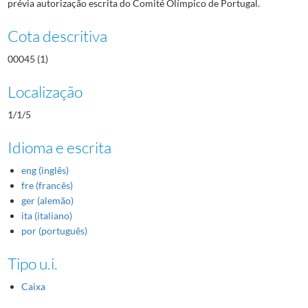
prévia autorização escrita do Comité Olímpico de Portugal.
Cota descritiva
00045 (1)
Localização
1/1/5
Idioma e escrita
eng (inglês)
fre (francês)
ger (alemão)
ita (italiano)
por (português)
Tipo u.i.
Caixa