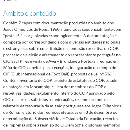
Âmbito e conteúdo
Contém 7 capas com documentação produzida no âmbito dos
Jogos Olímpicos de Roma 1960, numeradas sequencialmente com
"pasta n.º..." e organizadas cronologicamente. A documentação é
composta por correspondência com diversas entidades nacionais
e estrangeiras sobre constituição da comissão executiva do COP,
processo de eleição e afastamento do representante português no
CIO Saúl Pires e visita de Avery Brundage a Portugal, reunião em
Sófia do CIO, convites para receções, Inauguração do campo do
CIF (Club Internacional de Foot-Ball), proposta de Lei n.º 506.
Contém inventário do COP, projeto de estatutos do COP, estado
da natação em Moçambique, lista dos membros do COP e
respetivas idades, regulamento interno do COP aprovado pelo
CIO, discursos, subsídios às federações, resumo de contas e
relatório de tesouraria da missão portuguesa aos Jogos Olímpicos
de Roma, relatório das reuniões efetuadas em 3 de dezembro por
determinação do Subsecretário de Estado da Educação, recortes
de imprensa sobre a reunião do CIO em Sófia, diplomas membros