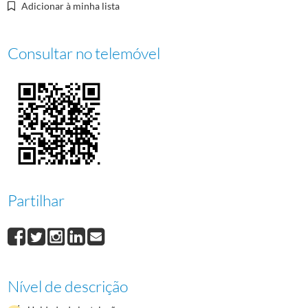
0076
Provas para o Boletim "Olimpo" [1]
1987/1988
Adicionar à minha lista
0077
Provas para o Boletim "Olimpo" [2]
1987/1988
Consultar no telemóvel
Partilhar
Nível de descrição