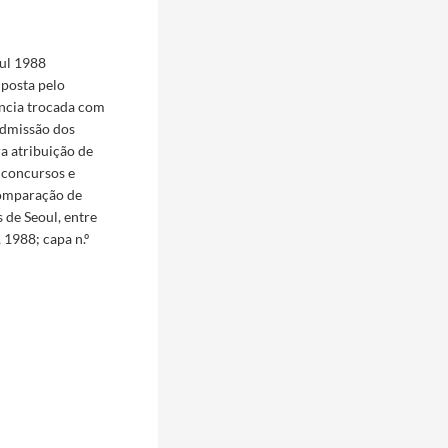
ul 1988
posta pelo
ência trocada com
admissão dos
a atribuição de
; concursos e
comparação de
 de Seoul, entre
 1988; capa n.º