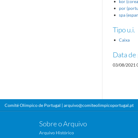
kor (core
por (port
spa (espa
Tipo u.i.
Caixa
Data de 
03/08/2021 
Comité Olímpico de Portugal |
arquivo@comiteolimpicoportugal.pt
Sobre o Arquivo
Arquivo Histórico