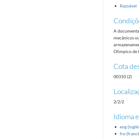
Razoável
Condiçõ
A documentaç
mecânicos ou
armazenament
Olímpico de 
Cota des
00310 (2)
Localiza
2/2/2
Idioma e
eng (inglê
fre (franc