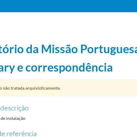
tório da Missão Portugues
ary e correspondência
ismo, badminton, basquetebol e boxe
1984-12-05/1988-12-09
 não tratada arquivisticamente.
o
1985-03-13/1985-11-19
 descrição
de instalação
1988-10
e referência