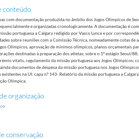
e conteúdo
as com documentação produzida no âmbito dos Jogos Olímpicos de Seo
quencialmente e organizadas cronologicamente. A documentação é com
 missão portuguesa a Calgary redigido por Vasco Lynce e por correspond
idades sobre reuniões com a Comissão Técnica, nomeadamente cotas de 
Jogos Olímpicos, aprovação de mínimos olímpicos, planos orçamentais par
erações destinadas à preparação dos atletas; sobre o 1º estágio Seoul/88
prémio vitalis, regulamento da missão portuguesa aos Jogos Olímpicos; 
e ainda documentos de despesa da missão portuguesa nos Jogos Olímpicos
 existentes na UI: capa n.º 143- Relatório da missão portuguesa a Calgary,
ção Olímpica.
de organização
ico
o
de conservação