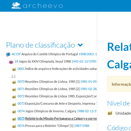
Plano de classificação
Rela
ACOP
Arquivo do Comité Olímpico de Portugal
1908/2001-12-31
Calg
24
Jogos da XXIV Olimpíada, Seoul 1988
1945-02-12/1990-03-27
0001
Índice de arquivo e federações de actividades subaquáticas, andebol, atlet
(...)
0070
Reuniões Olímpicas de Lisboa, 1985 [1]
1985-01-09/1986-03-07
Informação
0071
Reuniões Olímpicas de Lisboa, 1985 [2]
1985-02-28/1986-03-18
0072
Reuniões Olímpicas de Lisboa 1985, Exposição/Concurso de Arte e Desport
Nível de
0073
Exposição/Concurso de Arte e Desporto, imprensa
1985-01-10/1986-04-05
0074
Jogos Olímpicos de Inverno, Calgary
1988-02-11/1988-02-28
Unidade 
0075
Relatório da Missão Portuguesa a Calgary e correspondência
1986-06-11/
Código d
0076
Provas para o Boletim "Olimpo" [1]
1987/1988