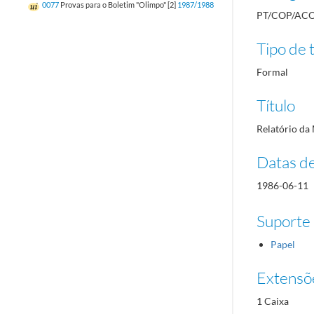
0077
Provas para o Boletim "Olimpo" [2]
1987/1988
PT/COP/ACO
Tipo de t
Formal
Título
Relatório da
Datas d
1986-06-11
Suporte
Papel
Extensõ
1 Caixa