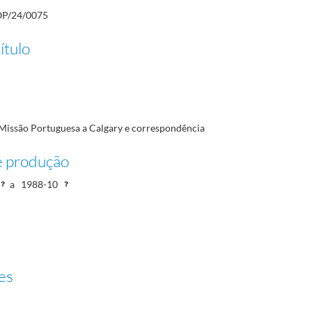
P/24/0075
ítulo
 Missão Portuguesa a Calgary e correspondência
e produção
a
1988-10
es