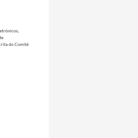
etrónicos,
de
crita do Comité