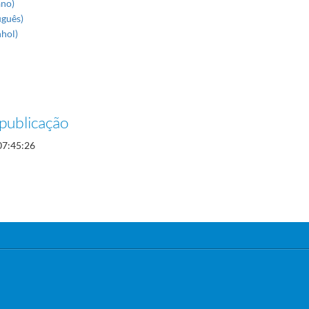
ano)
uguês)
nhol)
publicação
07:45:26