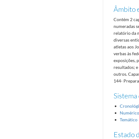
Âmbito 
Contém 2 cap
numeradas se
relatório da
diversas ent
atletas aos 
verbas às fed
exposições, 
resultados; 
outros. Capas
144- Prepara
Sistema 
Cronológ
Numéric
Temático
Estado 