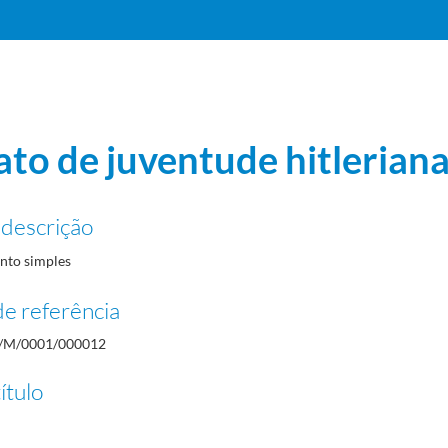
ato de juventude hitlerian
 descrição
to simples
e referência
/M/0001/000012
ítulo