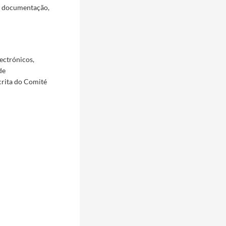
a documentação,
ectrónicos,
de
crita do Comité