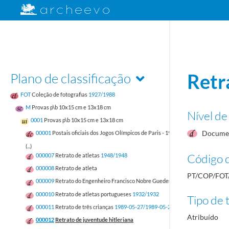
Plano de classificação
Retr
FOT
Coleção de fotografias
1927/1988
M
Provas p\b 10x15 cm e 13x18 cm
Nível de
0001
Provas p\b 10x15 cm e 13x18 cm
Documen
00001
Postais oficiais dos Jogos Olímpicos de Paris - 1924
1924/1924
(...)
Código d
000007
Retrato de atletas
1948/1948
000008
Retrato de atleta
PT/COP/FOT
000009
Retrato do Engenheiro Francisco Nobre Guedes
000010
Retrato de atletas portugueses
1932/1932
Tipo de t
000011
Retrato de três crianças
1989-05-27/1989-05-27
Atribuído
000012
Retrato de juventude hitleriana