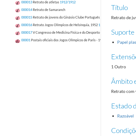
000013
Retrato de atletas
1912/1912
Título
000014
Retrato de Samaranch
Retrato de ju
000015
Retrato de jovens do Ginásio Clube Português
1965/1965
000016
Retrato Jogos Olímpicos de Helsínquia, 1952
1952/1952
Suporte
000017
V Congresso de Medicina Física e do Desporto
00001
Postais oficiais dos Jogos Olímpicos de Paris - 1924
1924/1924
Papel plas
Extensõ
1 Outro
Âmbito 
Retrato com v
Estado 
Razoável
Condiçõ