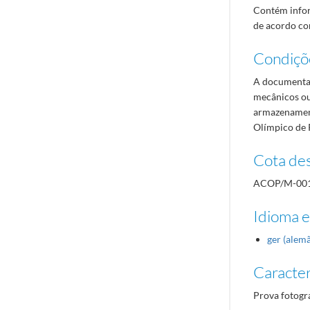
Contém infor
de acordo com
Condiçõ
A documentaç
mecânicos ou
armazenament
Olímpico de 
Cota des
ACOP/M-00
Idioma e
ger (alem
Caracterí
Prova fotogr