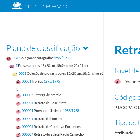
Plano de classificação
Retr
FOT
Coleção de fotografias
1927/1988
T
Provas a cores 15x20 cm, 18x24 cm e 20x25 cm
Nível de
0001
Coleção de provas a cores 15x20 cm, 18x24 cm e e 20x25 cm
Documen
00001
Troféus
1995/1995
(...)
Código d
000002
Entrega de prémio
000003
Retrato de Rosa Mota
PT/COP/FOT
000004
Prova de atletismo
1988/1988
000005
Retrato de homem
Tipo de t
000006
Retrato de Comitiva Portuguesa
Atribuído
000007
Retrato do atleta Paulo Camacho