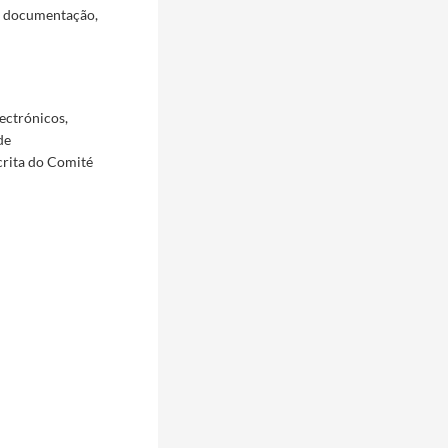
a documentação,
ectrónicos,
de
crita do Comité