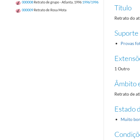
000008
Retrato de grupo - Atlanta, 1996
1996/1996
Título
000009
Retrato de Rosa Mota
Retrato do a
Suporte
Provas fo
Extensõ
1 Outro
Âmbito 
Retrato de at
Estado 
Muito bo
Condiçõ