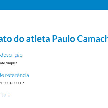
ato do atleta Paulo Camac
 descrição
to simples
e referência
/T/0001/000007
ítulo