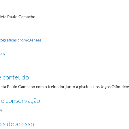
tleta Paulo Camacho
tográficas cromogéneas
es
e conteúdo
leta Paulo Camacho com o treinador junto à piscina, nos Jogos Olímpicos
de conservação
m
es de acesso