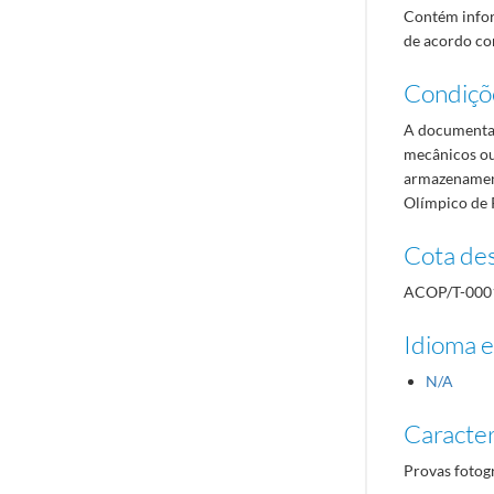
Contém infor
de acordo com
Condiçõ
A documentaç
mecânicos ou
armazenament
Olímpico de 
Cota des
ACOP/T-000
Idioma e
N/A
Caracterí
Provas fotog