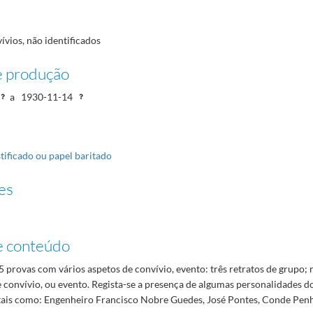
ívios, não identificados
e produção
a
1930-11-14
tificado ou papel baritado
es
e conteúdo
 provas com vários aspetos de convívio, evento: três retratos de grupo; 
 convívio, ou evento. Regista-se a presença de algumas personalidades 
 tais como: Engenheiro Francisco Nobre Guedes, José Pontes, Conde Penh