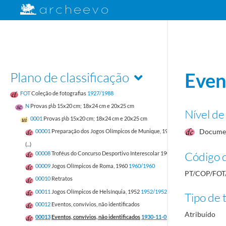
Plano de classificação
Even
FOT
Coleção de fotografias
1927/1988
N
Provas p\b 15x20 cm; 18x24 cm e 20x25 cm
Nível de
0001
Provas p\b 15x20 cm; 18x24 cm e 20x25 cm
Docume
00001
Preparação dos Jogos Olímpicos de Munique, 1972
1970/1972
(...)
Código d
00008
Troféus do Concurso Desportivo Interescolar 1909 - Liceu Passos Manue
00009
Jogos Olímpicos de Roma, 1960
1960/1960
PT/COP/FOT
00010
Retratos
00011
Jogos Olímpicos de Helsínquia, 1952
1952/1952
Tipo de t
00012
Eventos, convívios, não identificados
Atribuído
00013
Eventos, convívios, não identificados
1930-11-09/1930-11-14