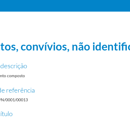
tos, convívios, não identif
 descrição
nto composto
e referência
l
1909/1909
/N/0001/00013
ítulo