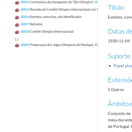
00014
Cerimónias dos banquetes do "Dia Olímpico"
1947-06-12/1948-06
Título
00015
Reunião do Comité Olímpico Internacional, em 1926
1926/1926
Eventos, conv
00016
Eventos, convívios, não identificados
00017
Retratos
Datas d
00018
Comité Olímpico Internacional
(...)
1930-11-09
00001
Preparação dos Jogos Olímpicos de Munique, 1972
1970/1972
Suporte
Papel plas
Extensõ
5 Outros
Âmbito 
Conjunto de 5
mesa durante
de Portugal,