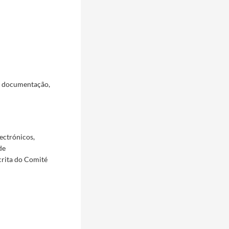
a documentação,
ectrónicos,
de
crita do Comité