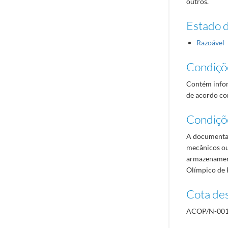
outros.
Estado 
Razoável
Condiçõ
Contém infor
de acordo com
Condiçõ
A documentaç
mecânicos ou
armazenament
Olímpico de 
Cota des
ACOP/N-001