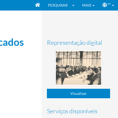
PESQUISAR
MAIS
PT
icados
Representação digital
Visualizar
Serviços disponíveis