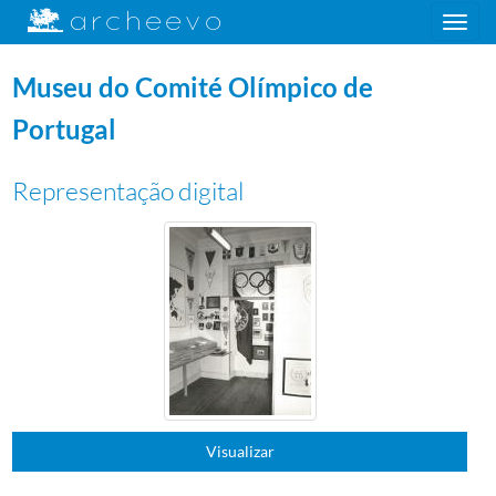
Toggle
navigation
Museu do Comité Olímpico de
Portugal
Plano de classificação
Representação digital
FOT
Coleção de fotografias
1927/1988
N
Provas p\b 15x20 cm; 18x24 cm e 20x25 cm
0001
Provas p\b 15x20 cm; 18x24 cm e 20x25 cm
00001
Preparação dos Jogos Olímpicos de Munique, 1972
1970/1972
(...)
000021
Estádio Olímpico, não identificado
000022
Comitiva Portuguesa
000023
Retrato de Francisco Nobre Guedes
000024
Retrato de grupo
000025
Retrato
Visualizar
000026
Museu do Comité Olímpico de Portugal