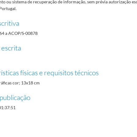
o ou sistema de recuperação de informação, sem prévia autorização es
Portugal.
critiva
64 a ACOP/S-00878
 escrita
sticas físicas e requisitos técnicos
ráficas cor; 13x18 cm
publicação
01:37:51