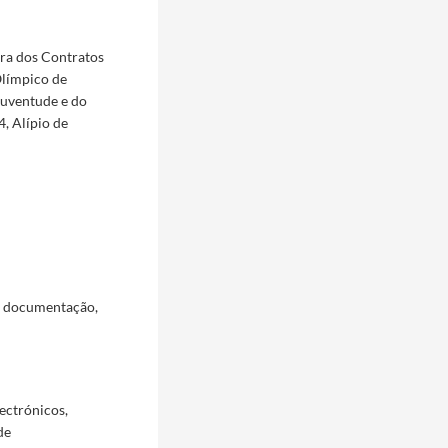
ura dos Contratos
Olímpico de
Juventude e do
, Alípio de
a documentação,
ectrónicos,
de