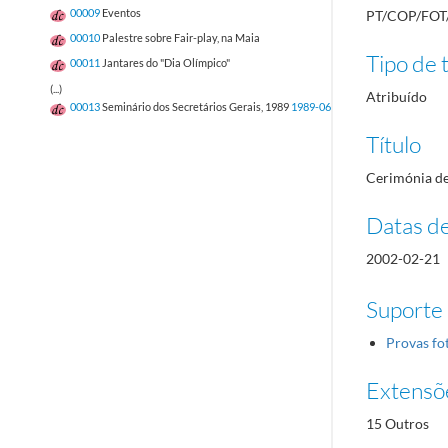
00009
Eventos
PT/COP/FOT
00010
Palestre sobre Fair-play, na Maia
Tipo de t
00011
Jantares do "Dia Olímpico"
(...)
Atribuído
00013
Seminário dos Secretários Gerais, 1989
1989-06-21/1989-06-23
Título
Cerimónia de
Datas d
2002-02-21
Suporte
Provas fo
Extensõ
15 Outros