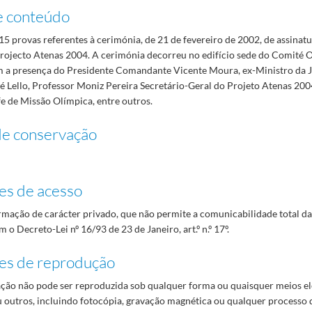
e conteúdo
5 provas referentes à cerimónia, de 21 de fevereiro de 2002, de assinat
rojecto Atenas 2004. A cerimónia decorreu no edifício sede do Comité 
m a presença do Presidente Comandante Vicente Moura, ex-Ministro da 
 Lello, Professor Moniz Pereira Secretário-Geral do Projeto Atenas 2004
e de Missão Olímpica, entre outros.
de conservação
es de acesso
mação de carácter privado, que não permite a comunicabilidade total d
 o Decreto-Lei nº 16/93 de 23 de Janeiro, art.º n.º 17º.
es de reprodução
ão não pode ser reproduzida sob qualquer forma ou quaisquer meios el
 outros, incluindo fotocópia, gravação magnética ou qualquer processo 