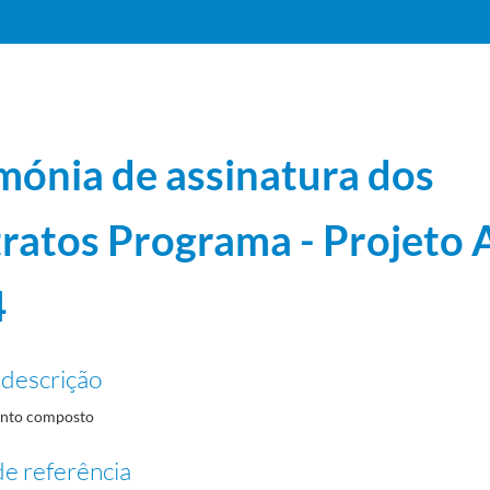
mónia de assinatura dos
ratos Programa - Projeto 
07-15
4
4
2002-02-21/2002-02-21
 descrição
nto composto
e referência