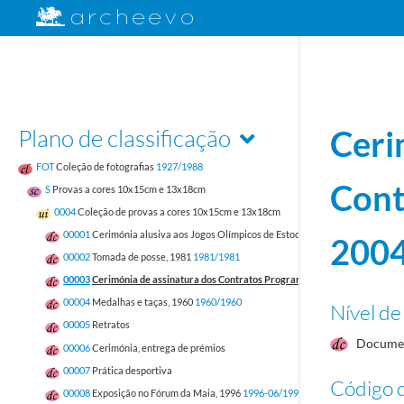
Plano de classificação
Ceri
FOT
Coleção de fotografias
1927/1988
Cont
S
Provas a cores 10x15cm e 13x18cm
0004
Coleção de provas a cores 10x15cm e 13x18cm
00001
Cerimónia alusiva aos Jogos Olímpicos de Estocolmo
2002-07-15/2002-
200
00002
Tomada de posse, 1981
1981/1981
00003
Cerimónia de assinatura dos Contratos Programa - Projeto Atenas 200
00004
Medalhas e taças, 1960
1960/1960
Nível de
00005
Retratos
Docume
00006
Cerimónia, entrega de prémios
00007
Prática desportiva
Código d
00008
Exposição no Fórum da Maia, 1996
1996-06/1996-06