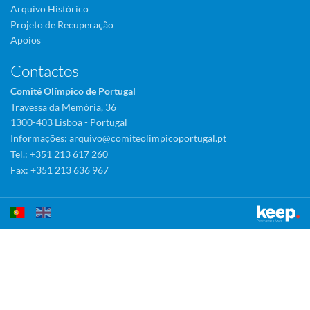
Arquivo Histórico
Projeto de Recuperação
Apoios
Contactos
Comité Olímpico de Portugal
Travessa da Memória, 36
1300-403 Lisboa - Portugal
Informações:
arquivo@comiteolimpicoportugal.pt
Tel.: +351 213 617 260
Fax: +351 213 636 967
Este sítio utiliza cookies para tornar a sua utilização mais agradável.
Ao continuar a utilizá-lo reconhece e aceita a nossa
política de cookies
Aceitar