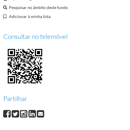
00012
Jogos Olímpicos de Tóquio, 1964
1964/1964
Pesquisar no âmbito deste fundo
00013
Seminário dos Secretários Gerais, 1989
1989-06-21/1989-06-23
Adicionar à minha lista
Consultar no telemóvel
Partilhar