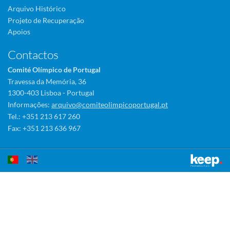
Arquivo Histórico
Projeto de Recuperação
Apoios
Contactos
Comité Olímpico de Portugal
Travessa da Memória, 36
1300-403 Lisboa - Portugal
Informações:
arquivo@comiteolimpicoportugal.pt
Tel.: +351 213 617 260
Fax: +351 213 636 967
Este sítio utiliza cookies para tornar a sua utilização mais agradável.
Ao continuar a utilizá-lo reconhece e aceita a nossa
política de cookies
Aceitar