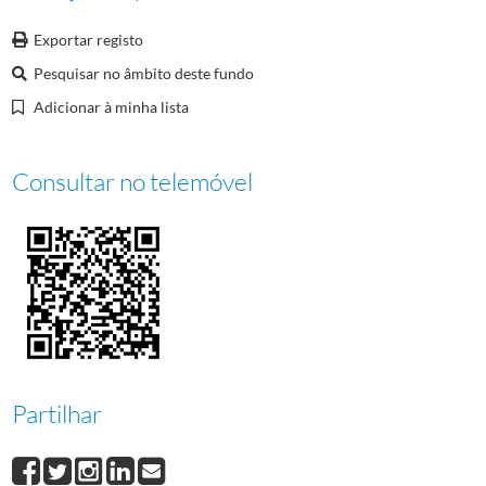
00009
Jornadas Olímpicas da Juventude Europeia, 1997
1997-07-18/1997-07-
Exportar registo
00010
Eventos, anos 80
1984/1988
00011
Jornadas Olímpicas da Juventude em Bath
Pesquisar no âmbito deste fundo
(...)
Adicionar à minha lista
000002
Jogos Olímpicos de Los Angeles, 1984
1984/1984
Consultar no telemóvel
Partilhar