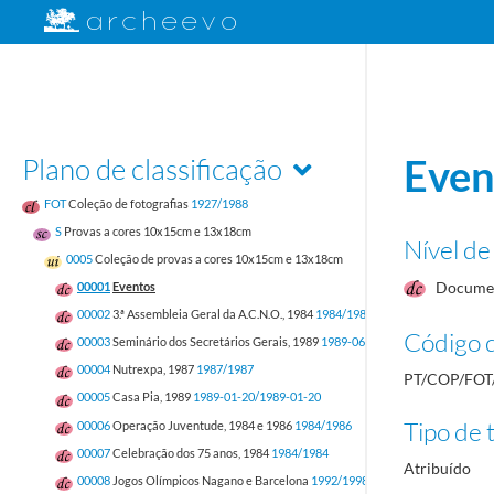
Plano de classificação
Even
FOT
Coleção de fotografias
1927/1988
S
Provas a cores 10x15cm e 13x18cm
Nível de
0005
Coleção de provas a cores 10x15cm e 13x18cm
Docume
00001
Eventos
00002
3.ª Assembleia Geral da A.C.N.O., 1984
1984/1984
Código d
00003
Seminário dos Secretários Gerais, 1989
1989-06-21/1989-06-23
00004
Nutrexpa, 1987
1987/1987
PT/COP/FOT
00005
Casa Pia, 1989
1989-01-20/1989-01-20
Tipo de t
00006
Operação Juventude, 1984 e 1986
1984/1986
00007
Celebração dos 75 anos, 1984
1984/1984
Atribuído
00008
Jogos Olímpicos Nagano e Barcelona
1992/1998