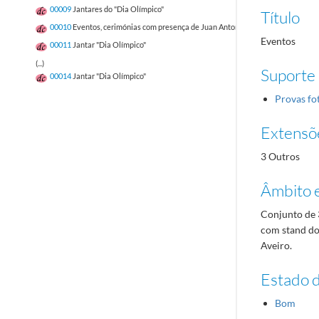
00009
Jantares do "Dia Olímpico"
Título
00010
Eventos, cerimónias com presença de Juan Antonio Samaranch
Eventos
00011
Jantar "Dia Olímpico"
(...)
Suporte
00014
Jantar "Dia Olímpico"
Provas fo
Extensõ
3 Outros
Âmbito 
Conjunto de 3
com stand do
Aveiro.
Estado 
Bom