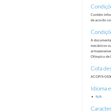
Condiçõ
Contém infor
de acordo com
Condiçõ
A documentaç
mecânicos ou
armazenament
Olímpico de 
Cota des
ACOP/S-010
Idioma e
N/A
Caracterí