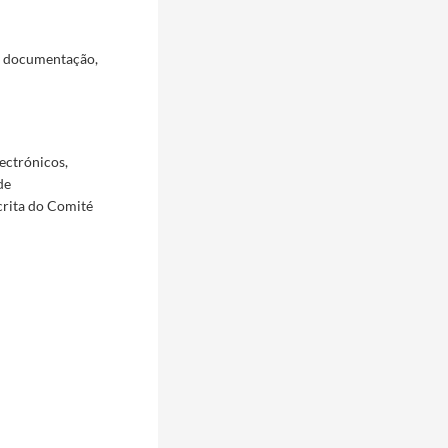
a documentação,
ectrónicos,
de
crita do Comité