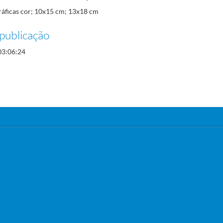
ráficas cor; 10x15 cm; 13x18 cm
publicação
03:06:24