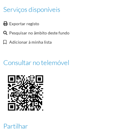
00011
Jantar "Dia Olímpico"
Serviços disponíveis
00012
Academia Olímpica Internacional
00013
Eventos
Exportar registo
00014
Jantar "Dia Olímpico"
Pesquisar no âmbito deste fundo
Adicionar à minha lista
Consultar no telemóvel
Partilhar