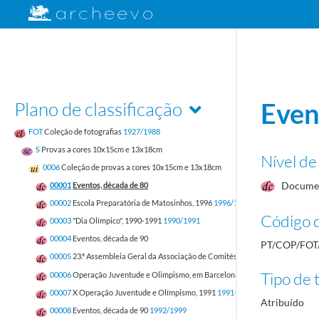
Plano de classificação
Even
FOT
Coleção de fotografias
1927/1988
S
Provas a cores 10x15cm e 13x18cm
Nível de
0006
Coleção de provas a cores 10x15cm e 13x18cm
Docume
00001
Eventos, década de 80
00002
Escola Preparatória de Matosinhos, 1996
1996/1996
Código d
00003
"Dia Olímpico", 1990-1991
1990/1991
00004
Eventos, década de 90
PT/COP/FOT
00005
23.ª Assembleia Geral da Associação de Comités Nacionais Olímpicos da
Tipo de t
00006
Operação Juventude e Olimpismo, em Barcelona, 1989
1989-12-27/198
00007
X Operação Juventude e Olímpismo, 1991
1991-12-26/1991-12-29
Atribuído
00008
Eventos, década de 90
1992/1999