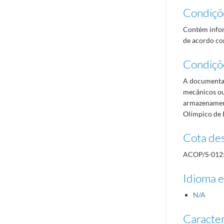
Condiçõ
Contém infor
de acordo com
Condiçõ
A documentaç
mecânicos ou
armazenament
Olímpico de 
Cota des
ACOP/S-012
Idioma e
N/A
Caracterí