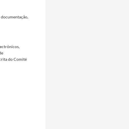
a documentação,
ectrónicos,
de
crita do Comité