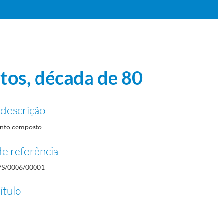
tos, década de 80
 descrição
nto composto
e referência
/S/0006/00001
 Europa, 1994
1994-11-04/1994-11-05
ítulo
9-12-30