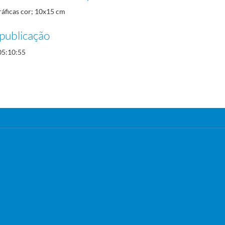
ráficas cor; 10x15 cm
publicação
05:10:55