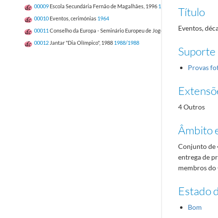
00009
Escola Secundária Fernão de Magalhães, 1996
1996/1996
Título
00010
Eventos, cerimónias
1964
Eventos, déc
00011
Conselho da Europa - Seminário Europeu de Jogos Tradicionais
00012
Jantar "Dia Olímpico", 1988
1988/1988
Suporte
Provas fo
Extensõ
4 Outros
Âmbito 
Conjunto de 
entrega de p
membros do C
Estado 
Bom