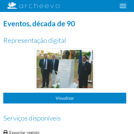
Toggle
navigation
Eventos, década de 90
Representação digital
Plano de classificação
FOT
Coleção de fotografias
1927/1988
S
Provas a cores 10x15cm e 13x18cm
0006
Coleção de provas a cores 10x15cm e 13x18cm
00001
Eventos, década de 80
(...)
00003
"Dia Olímpico", 1990-1991
1990/1991
Visualizar
00004
Eventos, década de 90
00005
23.ª Assembleia Geral da Associação de Comités Nacionais Olímpicos da
00006
Operação Juventude e Olimpismo, em Barcelona, 1989
1989-12-27/198
Serviços disponíveis
00007
X Operação Juventude e Olímpismo, 1991
1991-12-26/1991-12-29
00008
Eventos, década de 90
1992/1999
Exportar registo