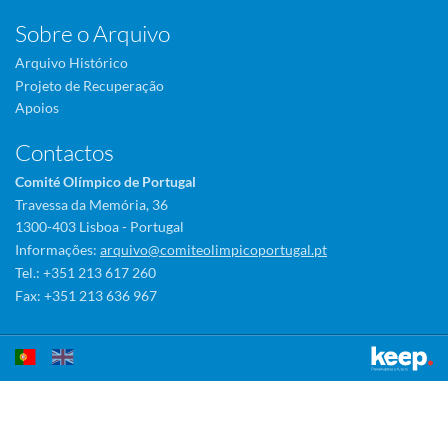
Sobre o Arquivo
Arquivo Histórico
Projeto de Recuperação
Apoios
Contactos
Comité Olímpico de Portugal
Travessa da Memória, 36
1300-403 Lisboa - Portugal
Informações:
arquivo@comiteolimpicoportugal.pt
Tel.: +351 213 617 260
Fax: +351 213 636 967
Este sítio utiliza cookies para tornar a sua utilização mais agradável.
Ao continuar a utilizá-lo reconhece e aceita a nossa
política de cookies