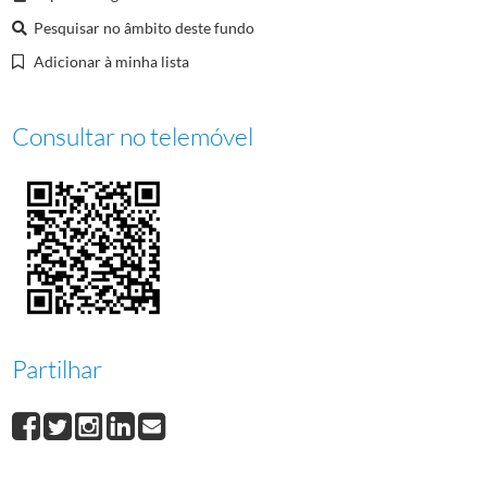
00011
Conselho da Europa - Seminário Europeu de Jogos Tradicionais
Pesquisar no âmbito deste fundo
00012
Jantar "Dia Olímpico", 1988
1988/1988
Adicionar à minha lista
Consultar no telemóvel
Partilhar