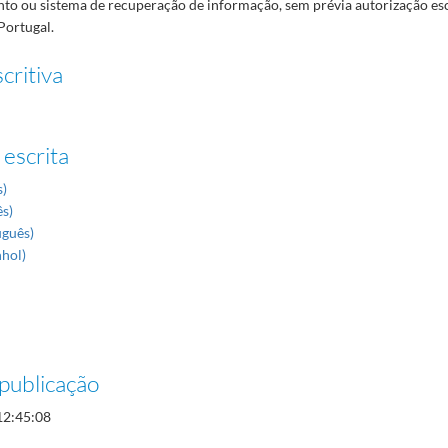
o ou sistema de recuperação de informação, sem prévia autorização es
Portugal.
critiva
 escrita
s)
ês)
uguês)
nhol)
publicação
12:45:08