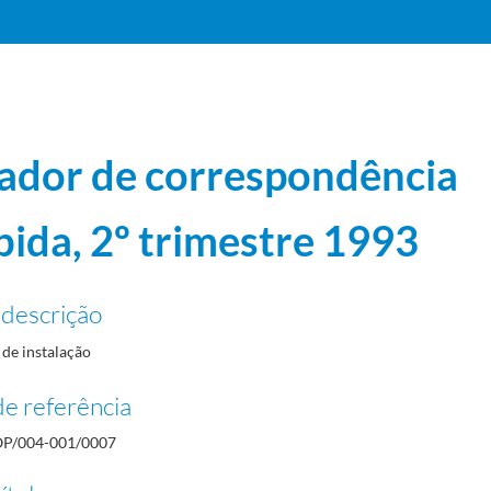
ador de correspondência
bida, 2º trimestre 1993
 descrição
2-03-31
2-06-30
de instalação
2-09-30
2-12-23
e referência
3-03-31
P/004-001/0007
93-06-15
/1993-12-31