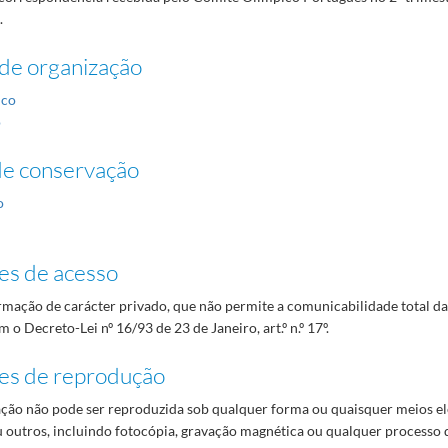
.
de organização
ico
o
de conservação
o
es de acesso
mação de carácter privado, que não permite a comunicabilidade total d
 o Decreto-Lei nº 16/93 de 23 de Janeiro, art.º n.º 17º.
es de reprodução
ão não pode ser reproduzida sob qualquer forma ou quaisquer meios el
 outros, incluindo fotocópia, gravação magnética ou qualquer processo 