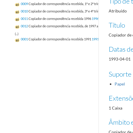
Tipo de t
0009
Copiador de correspondência recebida, 1º e 2º trimestre 1994
1994-01-03
Atribuído
0010
Copiador de correspondência recebida, 3º e 4º trimestre 1994 e 1995
1994
0011
Copiador de correspondência recebida 1996
1996-01-03/1996-12-27
Título
0012
Copiador de correspondência recebida, de 1997 a 2000
1997-01-03/2000-
(...)
Copiador de 
0001
Copiador de correspondência recebida 1991
1991-10-09/1991-12-31
Datas d
1993-04-01
Suporte
Papel
Extensõ
1 Caixa
Âmbito 
Copiador de 