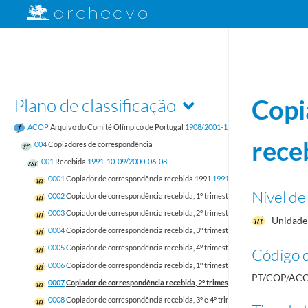
Plano de classificação
Copi
ACOP
Arquivo do Comité Olímpico de Portugal
1908/2001-12-31
rece
004
Copiadores de correspondência
001
Recebida
1991-10-09/2000-06-08
0001
Copiador de correspondência recebida 1991
1991-10-09/1991-12-31
Nível de
0002
Copiador de correspondência recebida, 1º trimestre 1992
1992-01-02/199
0003
Copiador de correspondência recebida, 2º trimestre 1992
1992-04-01/199
Unidade 
0004
Copiador de correspondência recebida, 3º trimestre 1992
1992-04-01/199
0005
Copiador de correspondência recebida, 4º trimestre 1992
1992-10-01/199
Código d
0006
Copiador de correspondência recebida, 1º trimestre 1993
1993-01-04/199
PT/COP/ACO
0007
Copiador de correspondência recebida, 2º trimestre 1993
1993-04-01/19
0008
Copiador de correspondência recebida, 3º e 4º trimestre 1993
1993-06-16