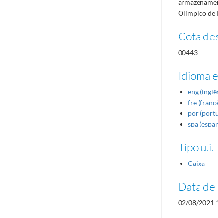
armazenament
Olímpico de 
Cota des
00443
Idioma e
eng (inglê
fre (franc
por (port
spa (espa
Tipo u.i.
Caixa
Data de 
02/08/2021 