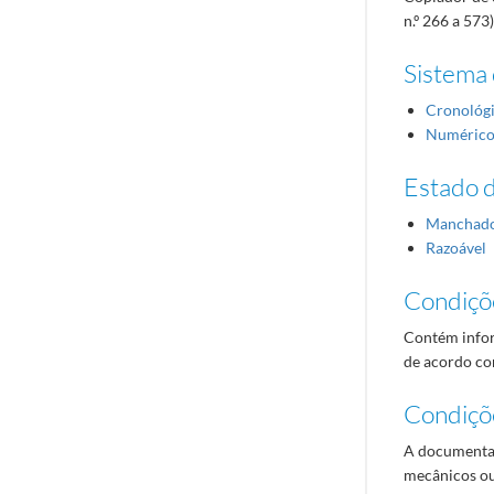
n.º 266 a 573)
Sistema 
Cronológ
Numéric
Estado 
Manchad
Razoável
Condiçõ
Contém infor
de acordo com
Condiçõ
A documentaç
mecânicos ou