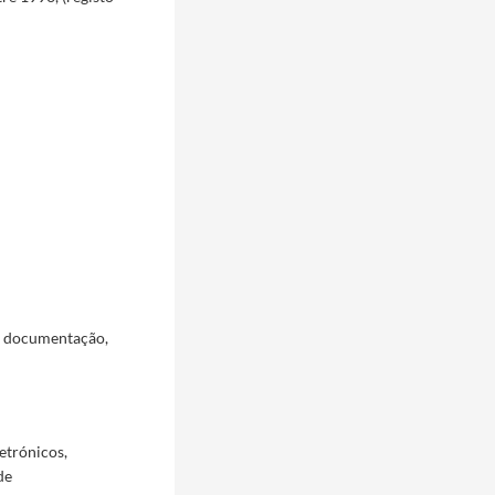
a documentação,
etrónicos,
de