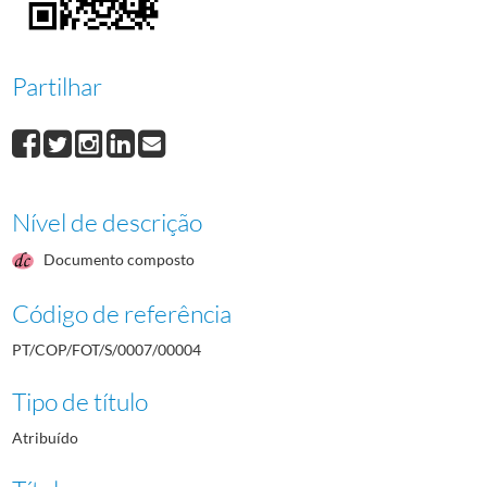
000003
Retrato de grupo
000004
Retrato na Assembleia Geral Extraordinário do ACNO
000005
Chama Olímpica
Partilhar
000006
Retrato de Luís Manuel Caldeira da Piedade
1995-11-17/1995-11-17
Nível de descrição
Documento composto
Código de referência
PT/COP/FOT/S/0007/00004
Tipo de título
Atribuído