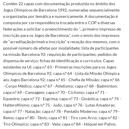
Contém 22 capas com documentação produzida no âmbito dos
Jogos Olímpicos de Barcelona 1992, numeradas sequencialmente
e organizadas por temática e numericamente. A documentação é
composta por correspondência trocada entre o COP e diversas
federações a solicitar o preenchimento do "...primeiro impresso de
inscrição para os Jogos de Barcelona.", com o envio dos impressos
de "acreditação/primeira inscrição" e receção dos mesmos, com o
possível número de atletas por modalidade; lista de participantes
na missão Barcelona 92; requisição de participantes; pedidos de
dispensa de serviço; fichas de identificação e currículos. Capas
existentes na UI: capa n.º 63 - Primeiras inscrições para os Jogos
Olímpicos de Barcelona 92; capa n.º 64 - Lista da Missão Olímpica
aos Jogos Barcelona 92; capa n.º 65 - Chefia de Missão; capa n.º 66
- Corpo Médico; capa n.º 67 - Atletismo; capa n.º 68 - Badminton;
capa n.º 69 - Canoagem; capa n.º 70 - Ciclismo; capa n.º 71 -
Equestre; capa n.º 72 - Esgrima; capa n.º 73 - Ginástica; capa n.º 74 -
Halterofilismo; capa n.º 75 - Judo; capa n.º 76 - Lutas Amadoras;
capa n.º 77 - Natação; capa n.º 78 - Pentatlo Moderno; capa n.º 79 -
Remo; capa n.º 80 - Ténis; capa n.º 81 - Tiro com Arco; capa n.º 82 -
Tiro Olímpico; capa n.º 83 - Vela; capa n.º 84 - Hóquei em Patins.