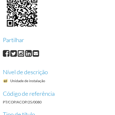
0082
Candidaturas ao Campo Internacional da Juventude, de Barcelona 1992
199
Partilhar
Nível de descrição
Unidade de instalação
Código de referência
PT/COP/ACOP/25/0080
Tipo de título