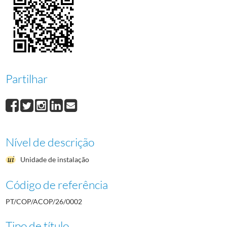
0010
Concessão do Estatuto de Utilidade Pública Desportiva e Estatuto do Dirige
0011
Assembleia Geral da Associação dos Comités Nacionais Olímpicos Europeus
(...)
0083
Recortes de imprensa
1996-06-03/1996-11-04
Partilhar
Nível de descrição
Unidade de instalação
Código de referência
PT/COP/ACOP/26/0002
Tipo de título