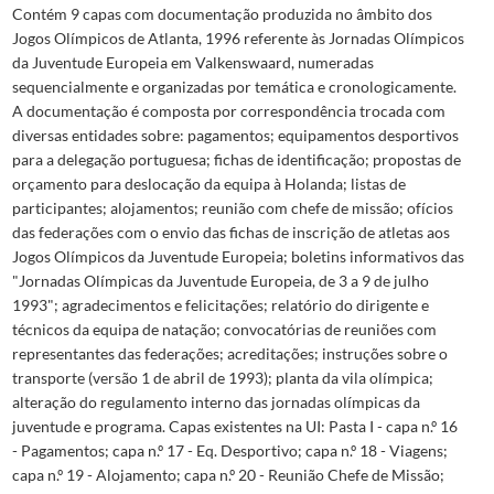
Contém 9 capas com documentação produzida no âmbito dos
Jogos Olímpicos de Atlanta, 1996 referente às Jornadas Olímpicos
da Juventude Europeia em Valkenswaard, numeradas
sequencialmente e organizadas por temática e cronologicamente.
A documentação é composta por correspondência trocada com
diversas entidades sobre: pagamentos; equipamentos desportivos
para a delegação portuguesa; fichas de identificação; propostas de
orçamento para deslocação da equipa à Holanda; listas de
participantes; alojamentos; reunião com chefe de missão; ofícios
das federações com o envio das fichas de inscrição de atletas aos
Jogos Olímpicos da Juventude Europeia; boletins informativos das
"Jornadas Olímpicas da Juventude Europeia, de 3 a 9 de julho
1993"; agradecimentos e felicitações; relatório do dirigente e
técnicos da equipa de natação; convocatórias de reuniões com
representantes das federações; acreditações; instruções sobre o
transporte (versão 1 de abril de 1993); planta da vila olímpica;
alteração do regulamento interno das jornadas olímpicas da
juventude e programa. Capas existentes na UI: Pasta I - capa n.º 16
- Pagamentos; capa n.º 17 - Eq. Desportivo; capa n.º 18 - Viagens;
capa n.º 19 - Alojamento; capa n.º 20 - Reunião Chefe de Missão;