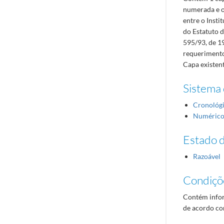
numerada e o
entre o Inst
do Estatuto d
595/93, de 1
requerimento
Capa existent
Sistema 
Cronológ
Numéric
Estado 
Razoável
Condiçõ
Contém infor
de acordo com