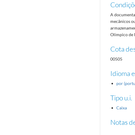
Condiçõ
A documentaç
mecânicos ou
armazenament
Olímpico de 
Cota des
00505
Idioma e
por (port
Tipo u.i.
Caixa
Notas de