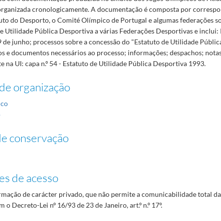
rganizada cronologicamente. A documentação é composta por correspo
ituto do Desporto, o Comité Olímpico de Portugal e algumas federações s
e Utilidade Pública Desportiva a várias Federações Desportivas e inclui: P
9 de junho; processos sobre a concessão do "Estatuto de Utilidade Públi
s e documentos necessários ao processo; informações; despachos; notas
e na UI: capa n.º 54 - Estatuto de Utilidade Pública Desportiva 1993.
de organização
ico
o
de conservação
es de acesso
mação de carácter privado, que não permite a comunicabilidade total d
 o Decreto-Lei nº 16/93 de 23 de Janeiro, art.º n.º 17º.