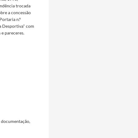
ndência trocada
obre a concessão
ortaria n.º
ca Desportiva" com
 e pareceres.
a documentação,