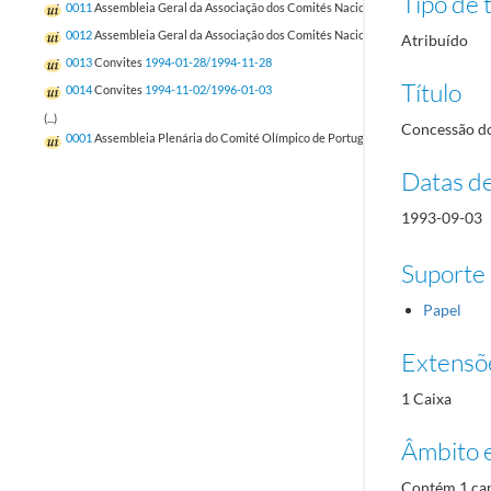
Tipo de t
0011
Assembleia Geral da Associação dos Comités Nacionais Olímpicos Europeus
0012
Assembleia Geral da Associação dos Comités Nacionais Olímpicos Europeus
Atribuído
0013
Convites
1994-01-28/1994-11-28
Título
0014
Convites
1994-11-02/1996-01-03
(...)
Concessão do
0001
Assembleia Plenária do Comité Olímpico de Portugal para a XXVI Olimpíada
Datas d
1993-09-03
Suporte
Papel
Extensõ
1 Caixa
Âmbito 
Contém 1 cap