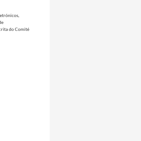
etrónicos,
de
crita do Comité