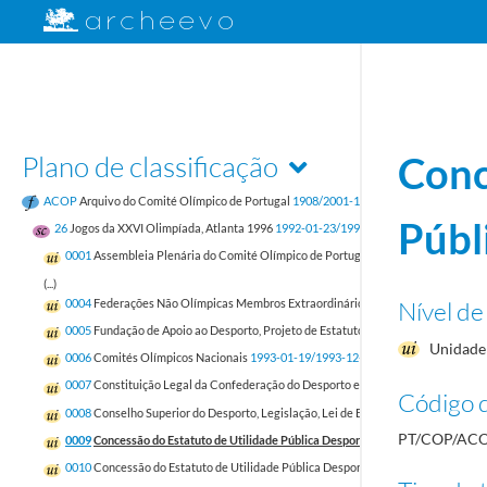
Plano de classificação
Conc
ACOP
Arquivo do Comité Olímpico de Portugal
1908/2001-12-31
Públ
26
Jogos da XXVI Olimpíada, Atlanta 1996
1992-01-23/1997-07-02
0001
Assembleia Plenária do Comité Olímpico de Portugal para a XXVI Olimpíada
(...)
Nível de
0004
Federações Não Olímpicas Membros Extraordinários
1993-01-21/1993-12-
0005
Fundação de Apoio ao Desporto, Projeto de Estatutos da Fundação do Despo
Unidade 
0006
Comités Olímpicos Nacionais
1993-01-19/1993-12-15
0007
Constituição Legal da Confederação do Desporto em Portugal, Regulamento G
Código d
0008
Conselho Superior do Desporto, Legislação, Lei de Bases do Sistema Desport
PT/COP/ACO
0009
Concessão do Estatuto de Utilidade Pública Desportiva [1]
1993-09-03/199
0010
Concessão do Estatuto de Utilidade Pública Desportiva e Estatuto do Dirige