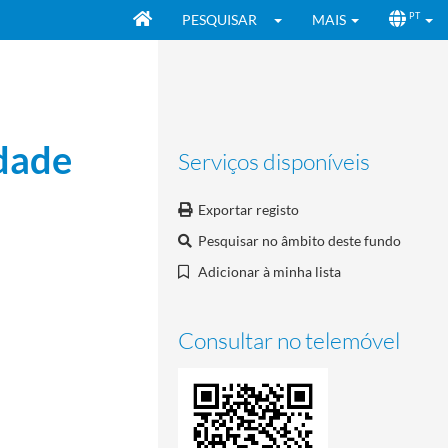
PESQUISAR
MAIS
PT
idade
Serviços disponíveis
Exportar registo
Pesquisar no âmbito deste fundo
Adicionar à minha lista
Consultar no telemóvel
 Fair Play e reuniões
1993-10-06/1995-12-19
/1995-11-03