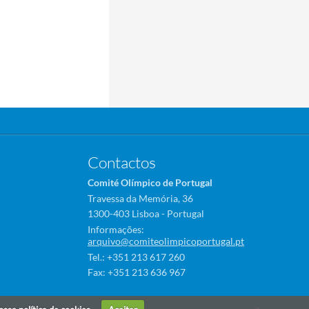
Contactos
Comité Olímpico de Portugal
Travessa da Memória, 36
1300-403 Lisboa - Portugal
Informações:
arquivo@comiteolimpicoportugal.pt
Tel.: +351 213 617 260
Fax: +351 213 636 967