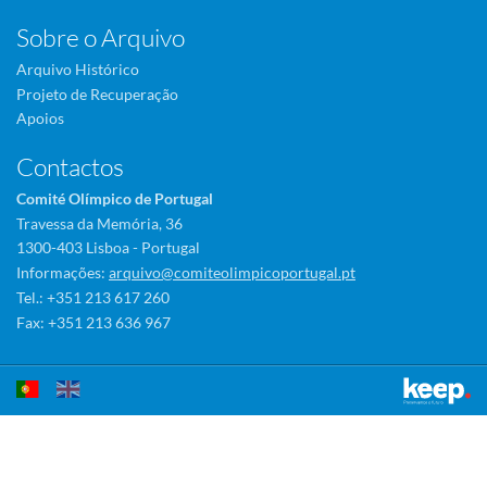
Sobre o Arquivo
Arquivo Histórico
Projeto de Recuperação
Apoios
Contactos
Comité Olímpico de Portugal
Travessa da Memória, 36
1300-403 Lisboa - Portugal
Informações:
arquivo@comiteolimpicoportugal.pt
Tel.: +351 213 617 260
Fax: +351 213 636 967
Este sítio utiliza cookies para tornar a sua utilização mais agradável.
Ao continuar a utilizá-lo reconhece e aceita a nossa
política de cookies