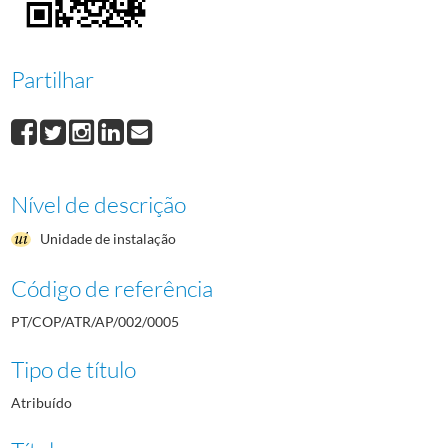
0009
Revista Técnica de Educação Física do ISEG, Boletim INEF, Fundo de Fome
0010
Revista "Treino Desportivo"
1987-01/1992-03
0011
Revistas várias
1970/2003
Partilhar
(...)
0013
Material de divulgação
1966/1972
Nível de descrição
Unidade de instalação
Código de referência
PT/COP/ATR/AP/002/0005
Tipo de título
Atribuído