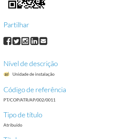
0012
Recortes de imprensa
1968-07-29/2015-03-01
0013
Material de divulgação
1966/1972
Partilhar
Nível de descrição
Unidade de instalação
Código de referência
PT/COP/ATR/AP/002/0011
Tipo de título
Atribuído