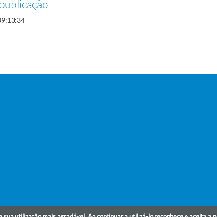
publicação
09:13:34
r a sua utilização mais agradável. Ao continuar a utilizá-lo reconhece e aceita a 