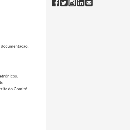
a documentação,
etrónicos,
de
crita do Comité