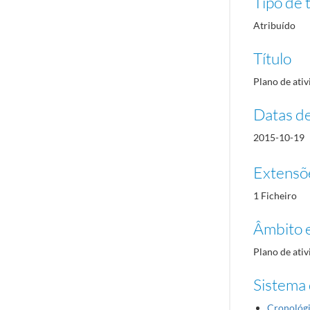
Tipo de t
Atribuído
Título
Plano de ati
Datas d
2015-10-19
Extensõ
1 Ficheiro
Âmbito 
Plano de ati
Sistema 
Cronológ