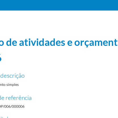
o de atividades e orçament
6
 descrição
to simples
e referência
P/006/000006