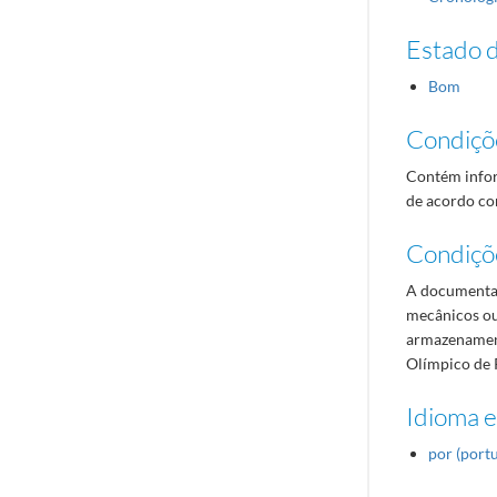
Estado 
Bom
Condiçõ
Contém infor
de acordo com
Condiçõ
A documentaç
mecânicos ou
armazenament
Olímpico de 
Idioma e
por (port