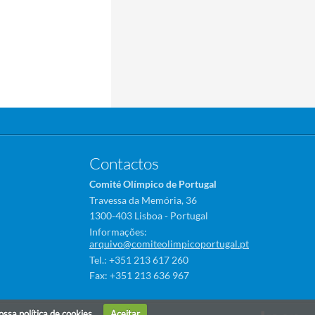
Contactos
Comité Olímpico de Portugal
Travessa da Memória, 36
1300-403 Lisboa - Portugal
Informações:
arquivo@comiteolimpicoportugal.pt
Tel.: +351 213 617 260
Fax: +351 213 636 967
nossa
política de cookies
Aceitar