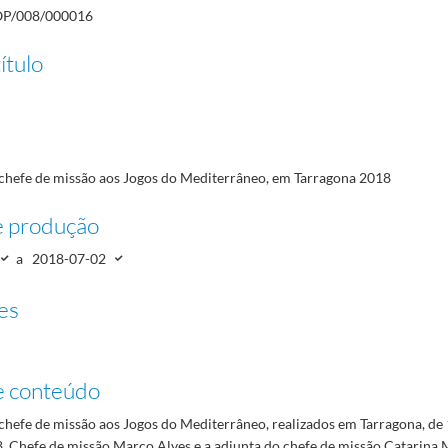
m Paris 2024
2024-07-26/2024-08-11
P/008/000016
00
ítulo
 chefe de missão aos Jogos do Mediterrâneo, em Tarragona 2018
e produção
a
2018-07-02
es
e conteúdo
chefe de missão aos Jogos do Mediterrâneo, realizados em Tarragona, de 
8. Chefe de missão Marco Alves e a adjunta do chefe de missão Catarina 