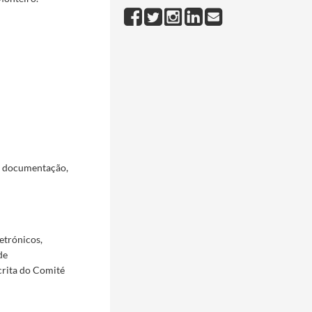
a documentação,
etrónicos,
de
crita do Comité