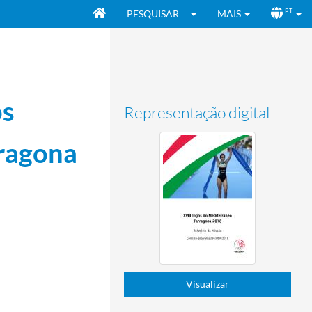
PESQUISAR
MAIS
PT
os
Representação digital
rragona
Visualizar