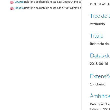
000038
Relatório do chefe de missão aos Jogos Olímpicos da XXXIII Olímpiada, e
PT/COP/ACO
000066
Relatório do chefe de missão da XXVIIª Olimpíada Sydney 2000
2000/20
Tipo de t
Atribuído
Título
Relatório do
Datas d
2018-06-16
Extensõ
1 Ficheiro
Âmbito 
Relatório do 
julho de 201