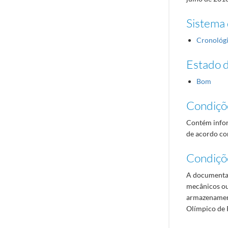
Sistema 
Cronológ
Estado 
Bom
Condiçõ
Contém infor
de acordo com
Condiçõ
A documentaç
mecânicos ou
armazenament
Olímpico de 