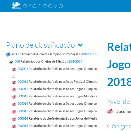
Plano de classificação
Rela
ACOP
Arquivo do Comité Olímpico de Portugal
1908/2001-12-31
Jogo
008
Relatórios dos Chefes de Missão
1924/2024
000001
Relatório do chefe de missão aos Jogos Olímpicos de Pequim 2008
2008-
(...)
201
000011
Relatório do chefe de missão ao Festival Olímpico da Juventude Europeia 
000012
Relatório do chefe de missão aos Jogos Olímpicos da Juventude de Inve
000013
Relatório do chefe de missão aos Jogos Mundiais, em Wroclaw 2017
2017
Nível de
000014
Relatório do chefe de missão aos Jogos Olímpicos da Juventude, em Buen
Documen
000015
Relatório do chefe de missão aos Jogos Olímpicos de Inverno, em Pyeo
000016
Relatório do chefe de missão aos Jogos do Mediterrâneo, em Tarragona
Código d
000018
Relatório do chefe de missão aos Jogos Olímpicos de Verão, no Rio de Ja