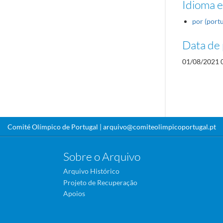
Idioma e
por (port
Data de 
01/08/2021 
Comité Olímpico de Portugal |
arquivo@comiteolimpicoportugal.pt
Sobre o Arquivo
Arquivo Histórico
Projeto de Recuperação
Apoios