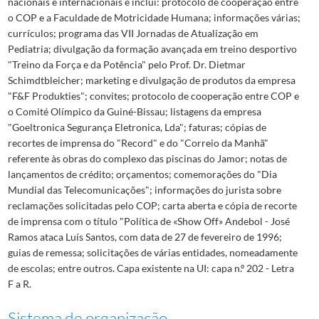
nacionais e internacionais e inclui: protocolo de cooperação entre
o COP e a Faculdade de Motricidade Humana; informações várias;
currículos; programa das VII Jornadas de Atualização em
Pediatria; divulgação da formação avançada em treino desportivo
"Treino da Força e da Potência" pelo Prof. Dr. Dietmar
Schimdtbleicher; marketing e divulgação de produtos da empresa
"F&F Produkties"; convites; protocolo de cooperação entre COP e
o Comité Olímpico da Guiné-Bissau; listagens da empresa
"Goeltronica Segurança Eletronica, Lda"; faturas; cópias de
recortes de imprensa do "Record" e do "Correio da Manhã"
referente às obras do complexo das piscinas do Jamor; notas de
lançamentos de crédito; orçamentos; comemorações do "Dia
Mundial das Telecomunicações"; informações do jurista sobre
reclamações solicitadas pelo COP; carta aberta e cópia de recorte
de imprensa com o título "Política de «Show Off» Andebol - José
Ramos ataca Luís Santos, com data de 27 de fevereiro de 1996;
guias de remessa; solicitações de várias entidades, nomeadamente
de escolas; entre outros. Capa existente na UI: capa n.º 202 - Letra
F a R.
Sistema de organização