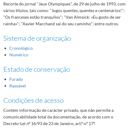
Recorte do jornal "Jeux Olympiques", de 29 de julho de 1993, com
vários títulos, tais como: "Jogos quentes, quentes e centenários!";
"Os franceses estão tranquilos"; "Van Almsick: «Eu gosto de ser
rainha»"; "Xavier Marchand sai do seu caminho"; entre outros.
Sistema de organização
Cronológico
Numérico
Estado de conservação
Furado
Razoável
Condições de acesso
Contém informação de carácter privado, que não permite a
comunicabilidade total da documentação, de acordo com o
Decreto-Lei nº 16/93 de 23 de Janeiro, art.º n.º 17º.