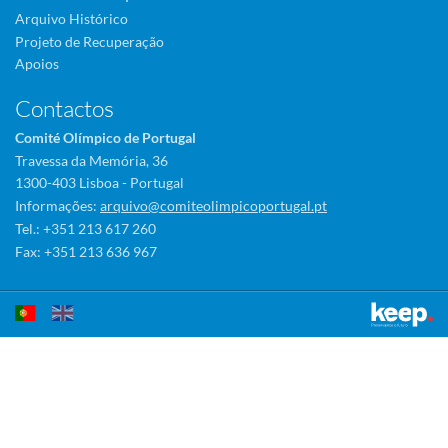
Arquivo Histórico
Projeto de Recuperação
Apoios
Contactos
Comité Olímpico de Portugal
Travessa da Memória, 36
1300-403 Lisboa - Portugal
Informações:
arquivo@comiteolimpicoportugal.pt
Tel.: +351 213 617 260
Fax: +351 213 636 967
Este sítio utiliza cookies para tornar a sua utilização mais agradável.
Ao continuar a utilizá-lo reconhece e aceita a nossa
política de cookies
Aceitar