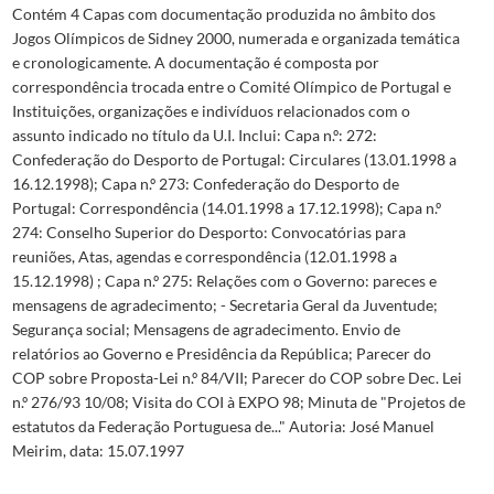
Contém 4 Capas com documentação produzida no âmbito dos
Jogos Olímpicos de Sidney 2000, numerada e organizada temática
e cronologicamente. A documentação é composta por
correspondência trocada entre o Comité Olímpico de Portugal e
Instituições, organizações e indivíduos relacionados com o
assunto indicado no título da U.I. Inclui: Capa n.º: 272:
Confederação do Desporto de Portugal: Circulares (13.01.1998 a
16.12.1998); Capa n.º 273: Confederação do Desporto de
Portugal: Correspondência (14.01.1998 a 17.12.1998); Capa n.º
274: Conselho Superior do Desporto: Convocatórias para
reuniões, Atas, agendas e correspondência (12.01.1998 a
15.12.1998) ; Capa n.º 275: Relações com o Governo: pareces e
mensagens de agradecimento; - Secretaria Geral da Juventude;
Segurança social; Mensagens de agradecimento. Envio de
relatórios ao Governo e Presidência da República; Parecer do
COP sobre Proposta-Lei n.º 84/VII; Parecer do COP sobre Dec. Lei
n.º 276/93 10/08; Visita do COI à EXPO 98; Minuta de "Projetos de
estatutos da Federação Portuguesa de..." Autoria: José Manuel
Meirim, data: 15.07.1997