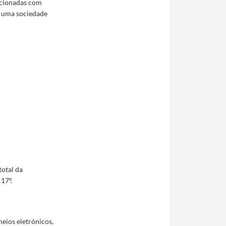
acionadas com
a uma sociedade
otal da
17º.
eios eletrónicos,