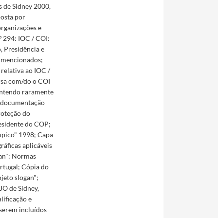
 de Sidney 2000,
osta por
organizações e
º 294: IOC / COI:
 Presidência e
s mencionados;
elativa ao IOC /
rsa com/do o COI
contendo raramente
m documentação
Proteção do
residente do COP;
ímpico" 1998; Capa
ráficas aplicáveis
gan": Normas
rtugal; Cópia do
jeto slogan";
JO de Sidney,
lificação e
 serem incluídos