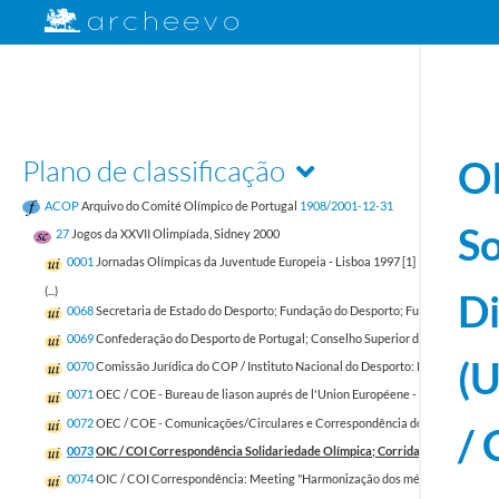
Plano de classificação
OI
ACOP
Arquivo do Comité Olímpico de Portugal
1908/2001-12-31
So
27
Jogos da XXVII Olimpíada, Sidney 2000
0001
Jornadas Olímpicas da Juventude Europeia - Lisboa 1997 [1]
1995-08-01/19
(...)
Di
0068
Secretaria de Estado do Desporto; Fundação do Desporto; Fundação das Un
0069
Confederação do Desporto de Portugal; Conselho Superior do Desporto; R
(U
0070
Comissão Jurídica do COP / Instituto Nacional do Desporto: Processo de in
0071
OEC / COE - Bureau de liason auprés de l'Union Européene - Rapports Relat
0072
OEC / COE - Comunicações/Circulares e Correspondência do OEC/ COE (C
/ 
0073
OIC / COI Correspondência Solidariedade Olímpica; Corrida do Dia Olímpic
0074
OIC / COI Correspondência: Meeting "Harmonização dos métodos de medidas