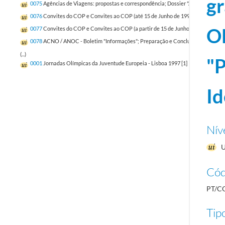
gr
0075
Agências de Viagens: propostas e correspondência; Dossier "Agências de v
0076
Convites do COP e Convites ao COP (até 15 de Junho de 1998)
1997-04-17
Ol
0077
Convites do COP e Convites ao COP (a partir de 15 de Junho de 1998)
1998
0078
ACNO / ANOC - Boletim "Informações"; Preparação e Conclusões da XI Assem
(...)
"P
0001
Jornadas Olímpicas da Juventude Europeia - Lisboa 1997 [1]
1995-08-01/19
Id
Nív
U
Cód
PT/C
Tipo