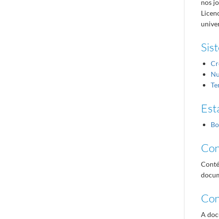
nos j
Licen
univer
Sis
Cr
Nu
Te
Est
B
Con
Conté
docume
Con
A doc