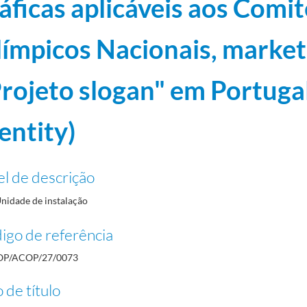
áficas aplicáveis aos Comit
iagens da CDP (Confederação do Desporto de Portugal)
1997-04-17/1998-12-18
/1998-06-15
ímpicos Nacionais, market
-06-15/1998-12-31
bleia Geral, (Sevilha, 2 a 4 de Junho 1998)
1997-11-18/1998-12-16
rojeto slogan" em Portuga
96-07-23
entity)
el de descrição
nidade de instalação
igo de referência
OP/ACOP/27/0073
 de título