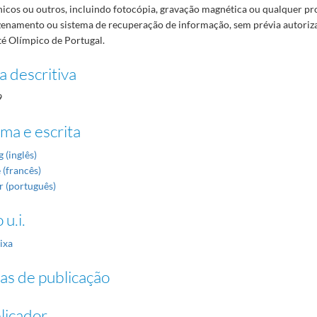
icos ou outros, incluindo fotocópia, gravação magnética ou qualquer pr
enamento ou sistema de recuperação de informação, sem prévia autoriza
é Olímpico de Portugal.
a descritiva
9
oma e escrita
 (inglês)
 (francês)
r (português)
 u.i.
ixa
as de publicação
licador