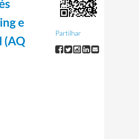
és
ing e
Partilhar
l (AQ