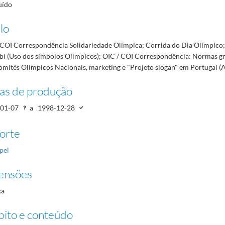
uído
lo
 COI Correspondência Solidariedade Olímpica; Corrida do Dia Olímpico;
bi (Uso dos símbolos Olimpicos); OIC / COI Correspondência: Normas grá
omités Olímpicos Nacionais, marketing e "Projeto slogan" em Portugal (A
as de produção
01-07
a
1998-12-28
orte
pel
ensões
xa
ito e conteúdo