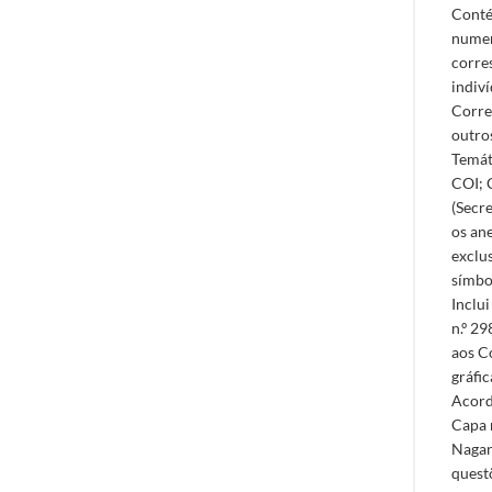
Conté
numer
corre
indiví
Corre
outro
Temát
COI; 
(Secr
os an
exclus
símbo
Inclui
n.º 29
aos C
gráfi
Acord
Capa 
Nagano
quest