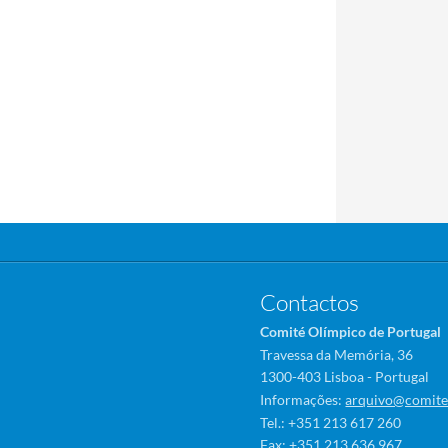
Contactos
Comité Olímpico de Portugal
Travessa da Memória, 36
1300-403 Lisboa - Portugal
Informações:
arquivo@comite
Tel.: +351 213 617 260
Fax: +351 213 636 967