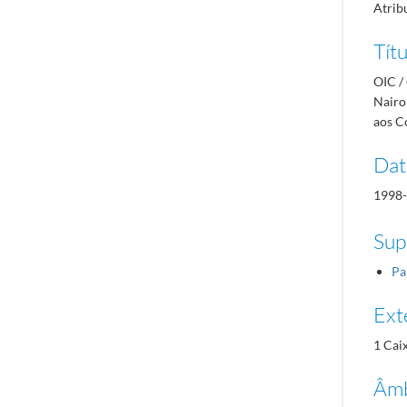
Atrib
Títu
OIC /
Nairo
aos C
Dat
1998-
Sup
Pa
Ext
1 Cai
Âmb