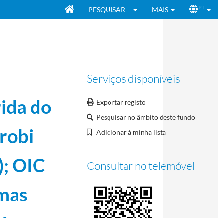
PESQUISAR
MAIS
PT
Serviços disponíveis
rida do
Exportar registo
Pesquisar no âmbito deste fundo
robi
Adicionar à minha lista
98-01-15/1998-12-30
); OIC
Consultar no telemóvel
25
rmas
icas aplicáveis aos Comités Olímpicos Nacionais, marketing e "Projeto slogan" em Portugal 
boratório de Analises ao Doping e Bioquímica de Lisboa
1998-02-26/1999-01-18