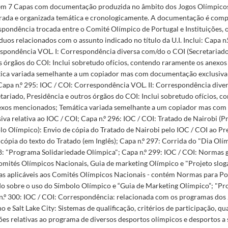
m 7 Capas com documentação produzida no âmbito dos Jogos Olímpicos
ada e organizada temática e cronologicamente. A documentação é comp
spondência trocada entre o Comité Olímpico de Portugal e Instituições, 
duos relacionados com o assunto indicado no título da U.I. Inclui: Capa n.
spondência VOL. I: Correspondência diversa com/do o COI (Secretariado,
s órgãos do COI: Inclui sobretudo ofícios, contendo raramente os anexo
ica variada semelhante a um copiador mas com documentação exclusiva r
Capa n.º 295: IOC / COI: Correspondência VOL. II: Correspondência dive
etariado, Presidência e outros órgãos do COI: Inclui sobretudo ofícios, 
exos mencionados; Temática variada semelhante a um copiador mas co
iva relativa ao IOC / COI; Capa n.º 296: IOC / COI: Tratado de Nairobi (
lo Olímpico): Envio de cópia do Tratado de Nairobi pelo IOC / COI ao P
 cópia do texto do Tratado (em Inglês); Capa n.º 297: Corrida do "Dia Ol
8: "Programa Solidariedade Olímpica"; Capa n.º 299: IOC / COI: Normas g
omités Olímpicos Nacionais, Guia de marketing Olímpico e "Projeto slo
cas aplicáveis aos Comités Olímpicos Nacionais - contém Normas para Po
o sobre o uso do Símbolo Olímpico e “Guia de Marketing Olímpico”; "Pro
n.º 300: IOC / COI: Correspondência: relacionada com os programas dos 
 e Salt Lake City: Sistemas de qualificação, critérios de participação, qua
ões relativas ao programa de diversos desportos olímpicos e desportos a