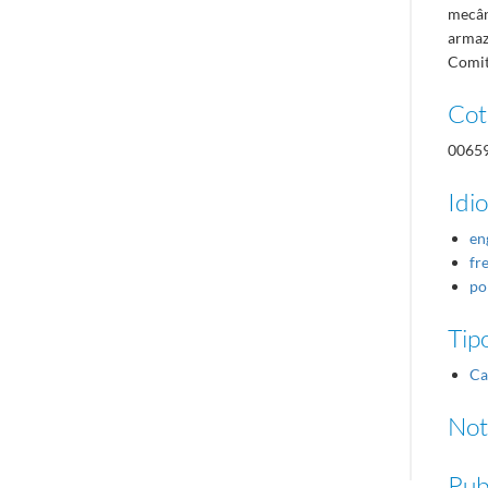
mecân
armaz
Comit
Cot
0065
Idi
eng
fre
po
Tipo
Ca
Not
Pub