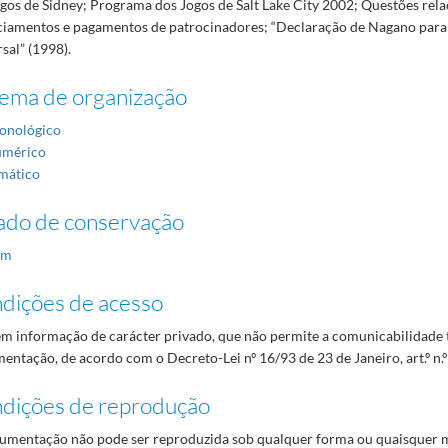
ogos de Sidney; Programa dos Jogos de Salt Lake City 2002; Questões rel
ciamentos e pagamentos de patrocinadores; “Declaração de Nagano par
sal” (1998).
tema de organização
onológico
mérico
mático
ado de conservação
om
dições de acesso
m informação de carácter privado, que não permite a comunicabilidade t
ntação, de acordo com o Decreto-Lei nº 16/93 de 23 de Janeiro, art.º n.º 
dições de reprodução
umentação não pode ser reproduzida sob qualquer forma ou quaisquer m