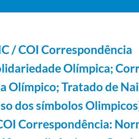
C / COI Correspondência
lidariedade Olímpica; Cor
96-07-23
a Olímpico; Tratado de Nai
iversidades Portuguesas; Comissão "Desporto século XXI"; Mestrado Europeu do Desporto
19
elações com o Governo
1997-07-15/1999-12-10
so dos símbolos Olimpicos
quérito à Federação Portuguesa de Jet-Ski (AUTOS)
1998-02-05/1998-02-05
órios / Boletins do Secretariado do COE (Comités Olímpicos Europeus)
1997-12-01/1998-11-
omités Olímpicos Europeus)
1998-01-16/1998-12-21
COI Correspondência: No
o; Tratado de Nairobi (Uso dos símbolos Olimpicos); OIC / COI Correspondência: Normas gráf
 anti-dopagem" (Bruxelas, Novembro 1998) - Projeto conjunto EU - COI; Reacreditação do La