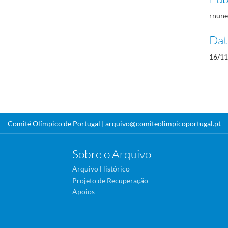
rnune
Dat
16/11
Comité Olímpico de Portugal |
arquivo@comiteolimpicoportugal.pt
Sobre o Arquivo
Arquivo Histórico
Projeto de Recuperação
Apoios