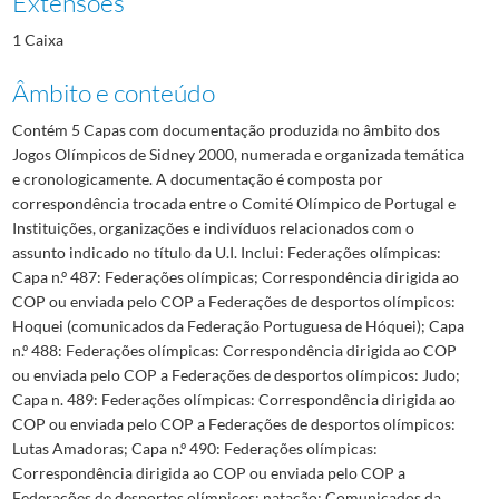
Extensões
1 Caixa
Âmbito e conteúdo
Contém 5 Capas com documentação produzida no âmbito dos
Jogos Olímpicos de Sidney 2000, numerada e organizada temática
e cronologicamente. A documentação é composta por
correspondência trocada entre o Comité Olímpico de Portugal e
Instituições, organizações e indivíduos relacionados com o
assunto indicado no título da U.I. Inclui: Federações olímpicas:
Capa n.º 487: Federações olímpicas; Correspondência dirigida ao
COP ou enviada pelo COP a Federações de desportos olímpicos:
Hoquei (comunicados da Federação Portuguesa de Hóquei); Capa
n.º 488: Federações olímpicas: Correspondência dirigida ao COP
ou enviada pelo COP a Federações de desportos olímpicos: Judo;
Capa n. 489: Federações olímpicas: Correspondência dirigida ao
COP ou enviada pelo COP a Federações de desportos olímpicos:
Lutas Amadoras; Capa n.º 490: Federações olímpicas:
Correspondência dirigida ao COP ou enviada pelo COP a
Federações de desportos olímpicos: natação; Comunicados da