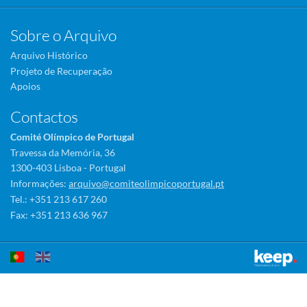
Sobre o Arquivo
Arquivo Histórico
Projeto de Recuperação
Apoios
Contactos
Comité Olímpico de Portugal
Travessa da Memória, 36
1300-403 Lisboa - Portugal
Informações:
arquivo@comiteolimpicoportugal.pt
Tel.: +351 213 617 260
Fax: +351 213 636 967
Este sítio utiliza cookies para tornar a sua utilização mais agradável.
Ao continuar a utilizá-lo reconhece e aceita a nossa
política de cookies