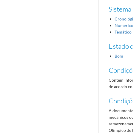
Sistema 
Cronológ
Numéric
Temático
Estado 
Bom
Condiçõ
Contém infor
de acordo com
Condiçõ
A documentaç
mecânicos ou
armazenament
Olímpico de 