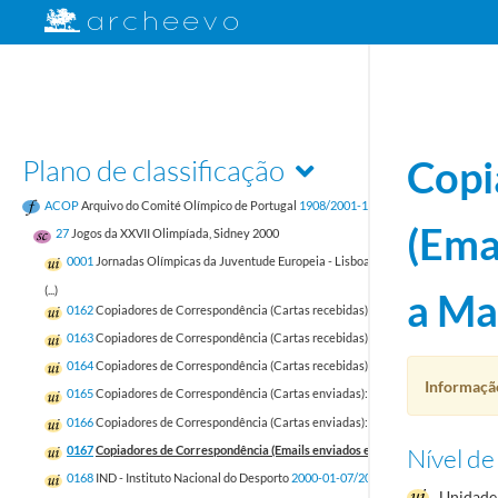
Plano de classificação
Copi
ACOP
Arquivo do Comité Olímpico de Portugal
1908/2001-12-31
(Ema
27
Jogos da XXVII Olimpíada, Sidney 2000
0001
Jornadas Olímpicas da Juventude Europeia - Lisboa 1997 [1]
1995-08-01/19
(...)
a Ma
0162
Copiadores de Correspondência (Cartas recebidas): Fevereiro a Abril
2000-
0163
Copiadores de Correspondência (Cartas recebidas): Maio a Junho
2000-05-
0164
Copiadores de Correspondência (Cartas recebidas): Julho a Agosto
2000-07
Informação
0165
Copiadores de Correspondência (Cartas enviadas): Setembro a Novembro 
0166
Copiadores de Correspondência (Cartas enviadas): Novembro a Dezembro 
0167
Copiadores de Correspondência (Emails enviados e recebidos): Janeiro a 
Nível de
0168
IND - Instituto Nacional do Desporto
2000-01-07/2000-12-28
Unidade 