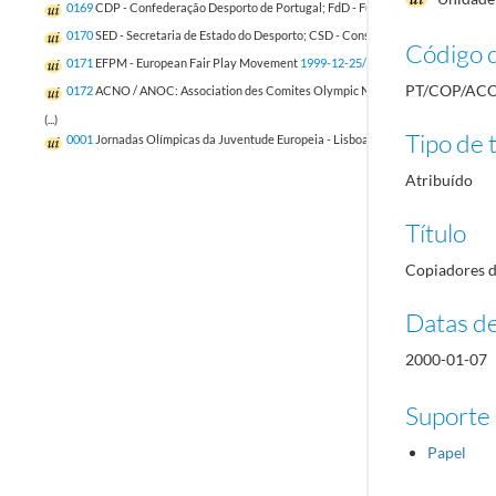
0169
CDP - Confederação Desporto de Portugal; FdD - Fundação do Desporto
20
0170
SED - Secretaria de Estado do Desporto; CSD - Conselho Superior do Despo
Código d
0171
EFPM - European Fair Play Movement
1999-12-25/2000-12-27
PT/COP/ACO
0172
ACNO / ANOC: Association des Comites Olympic Nationaux / Association of
(...)
Tipo de t
0001
Jornadas Olímpicas da Juventude Europeia - Lisboa 1997 [1]
1995-08-01/19
Atribuído
Título
Copiadores d
Datas d
2000-01-07
Suporte
Papel