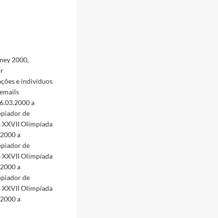
ney 2000,
or
ações e indivíduos
 emails
16.03.2000 a
opiador de
a XXVII Olimpíada
.2000 a
opiador de
a XXVII Olimpíada
.2000 a
opiador de
a XXVII Olimpíada
.2000 a