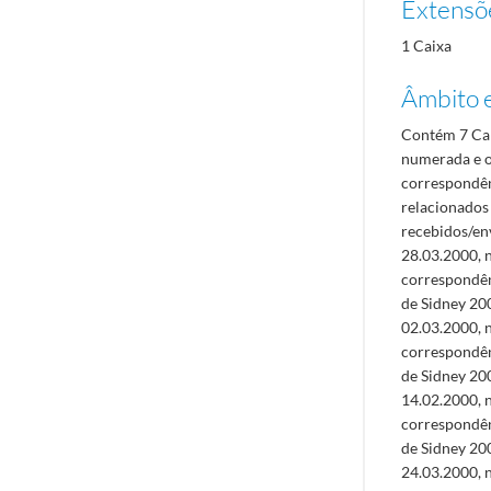
Extensõ
1 Caixa
Âmbito 
Contém 7 Cap
numerada e o
correspondên
relacionados 
recebidos/en
28.03.2000, 
correspondên
de Sidney 20
02.03.2000, 
correspondên
de Sidney 20
14.02.2000, 
correspondên
de Sidney 20
24.03.2000, 