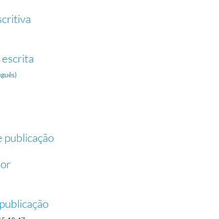
critiva
 escrita
uguês)
 publicação
dor
publicação