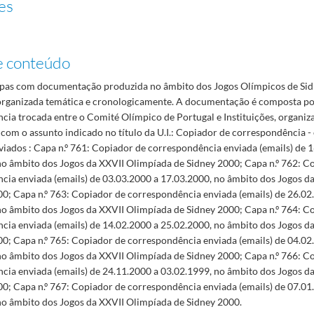
es
e conteúdo
as com documentação produzida no âmbito dos Jogos Olímpicos de Sid
rganizada temática e cronologicamente. A documentação é composta p
cia trocada entre o Comité Olímpico de Portugal e Instituições, organiz
com o assunto indicado no título da U.I.: Copiador de correspondência -
viados : Capa n.º 761: Copiador de correspondência enviada (emails) de 
no âmbito dos Jogos da XXVII Olimpíada de Sidney 2000; Capa n.º 762: C
cia enviada (emails) de 03.03.2000 a 17.03.2000, no âmbito dos Jogos d
00; Capa n.º 763: Copiador de correspondência enviada (emails) de 26.02
no âmbito dos Jogos da XXVII Olimpíada de Sidney 2000; Capa n.º 764: C
cia enviada (emails) de 14.02.2000 a 25.02.2000, no âmbito dos Jogos d
00; Capa n.º 765: Copiador de correspondência enviada (emails) de 04.02
no âmbito dos Jogos da XXVII Olimpíada de Sidney 2000; Capa n.º 766: C
cia enviada (emails) de 24.11.2000 a 03.02.1999, no âmbito dos Jogos d
00; Capa n.º 767: Copiador de correspondência enviada (emails) de 07.01
no âmbito dos Jogos da XXVII Olimpíada de Sidney 2000.