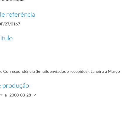
00-02-24/2000-12-29
rto
2000-01-05/2000-12-29
e referência
P/27/0167
 national olympic comittees; AOI: Associação Olímpica Internacional; AOP: Academia Olímpi
ítulo
96-07-23
e Correspondência (Emails enviados e recebidos): Janeiro a Março
e produção
a
2000-03-28