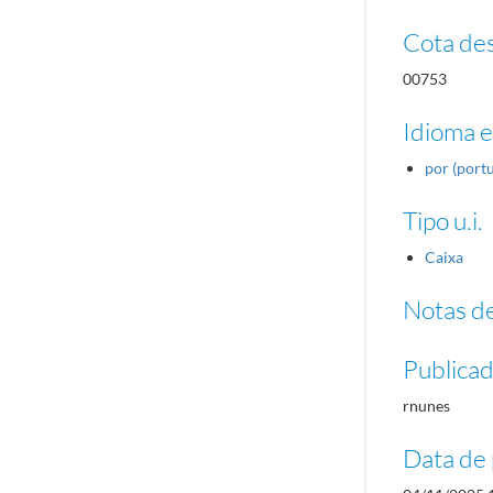
Cota des
00753
Idioma e
por (port
Tipo u.i.
Caixa
Notas de
Publica
rnunes
Data de 