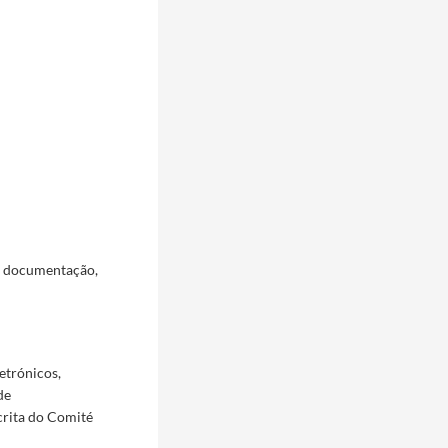
a documentação,
etrónicos,
de
crita do Comité