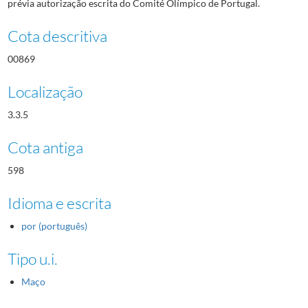
prévia autorização escrita do Comité Olímpico de Portugal.
Cota descritiva
00869
Localização
3.3.5
Cota antiga
598
Idioma e escrita
por (português)
Tipo u.i.
Maço