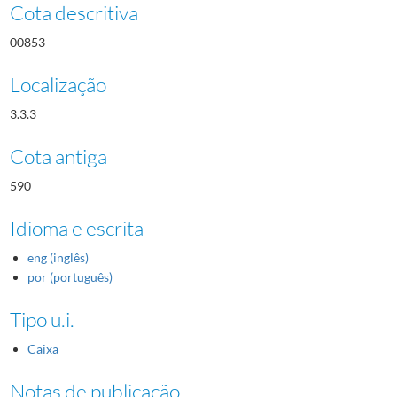
Cota descritiva
00853
Localização
3.3.3
Cota antiga
590
Idioma e escrita
eng (inglês)
por (português)
Tipo u.i.
Caixa
Notas de publicação