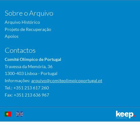
Sobre o Arquivo
Arquivo Histórico
Projeto de Recuperação
Apoios
Contactos
Comité Olímpico de Portugal
Travessa da Memória, 36
1300-403 Lisboa - Portugal
Informações:
arquivo@comiteolimpicoportugal.pt
Tel.: +351 213 617 260
Fax: +351 213 636 967
Este sítio utiliza cookies para tornar a sua utilização mais agradável.
Ao continuar a utilizá-lo reconhece e aceita a nossa
política de cookies