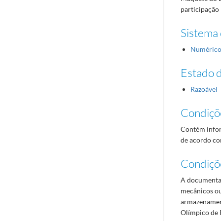
participação
Sistema 
Numéric
Estado 
Razoável
Condiçõ
Contém infor
de acordo com
Condiçõ
A documentaç
mecânicos ou
armazenament
Olímpico de 