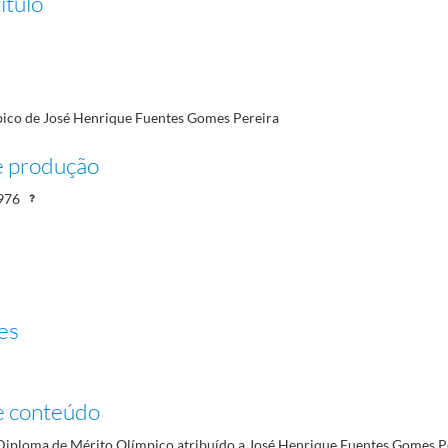
ítulo
ico de José Henrique Fuentes Gomes Pereira
e produção
976
es
e conteúdo
iploma de Mérito Olímpico atribuído a José Henrique Fuentes Gomes Pe