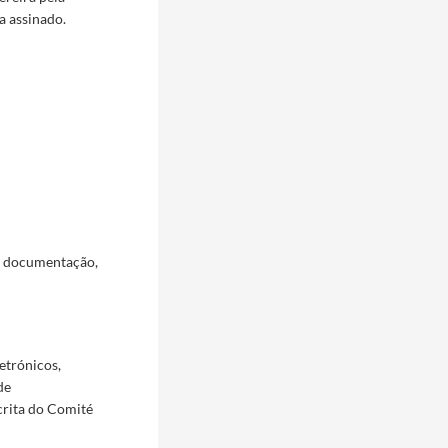
a assinado.
a documentação,
etrónicos,
de
crita do Comité