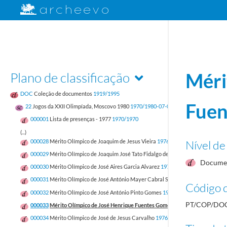
Plano de classificação
Méri
DOC
Coleção de documentos
1919/1995
Fuen
22
Jogos da XXII Olimpíada, Moscovo 1980
1970/1980-07-03
000001
Lista de presenças - 1977
1970/1970
(...)
Nível de
000028
Mérito Olímpico de Joaquim de Jesus Vieira
1976/1976
000029
Mérito Olímpico de Joaquim José Tato Fidalgo de Freitas
1976/1976
Documen
000030
Mérito Olímpico de José Aires Garcia Alvarez
1976/1976
000031
Mérito Olímpico de José António Mayer Cabral Sacadura
1976/1976
Código d
000032
Mérito Olímpico de José António Pinto Gomes
1976/1976
PT/COP/DOC
000033
Mérito Olímpico de José Henrique Fuentes Gomes Pereira
1976/1976
000034
Mérito Olímpico de José de Jesus Carvalho
1976/1976