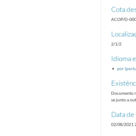
Cota des
ACOP/D-00
Localiza
2/1/2
Idioma e
por (port
Existênci
Documento re
se junto a o
Data de 
02/08/2021 