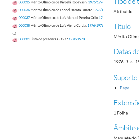
Tipo de t
000035
Mérito Olímpico de Kiyoshi Kobayashi
1976/1976
000036
Mérito Olímpico de Leonel Barata Duarte
1976/1976
Atribuído
000037
Mérito Olímpico de Luís Manuel Pereira Grilo
1976/1976
Título
000038
Mérito Olímpico de Luís Vieira Caldas
1976/1976
(...)
Mérito Olímp
000001
Lista de presenças - 1977
1970/1970
Datas d
1976
a
1
Suporte
Papel
Extensõ
1 Folha
Âmbito 
Maquete do D