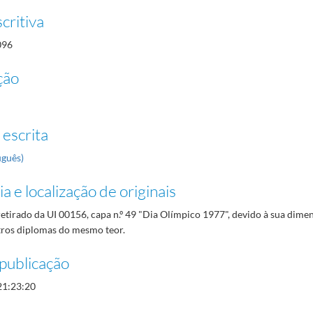
critiva
096
ção
 escrita
uguês)
a e localização de originais
tirado da UI 00156, capa n.º 49 "Dia Olímpico 1977", devido à sua dime
utros diplomas do mesmo teor.
publicação
21:23:20