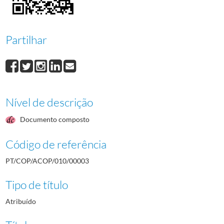
00010
Processo de obra do COP
2001/2001
00011
Processo de obra do COP
2000/2000
(...)
Partilhar
00033
Processo de obra do COP
1999/1999
Nível de descrição
Documento composto
Código de referência
PT/COP/ACOP/010/00003
Tipo de título
Atribuído