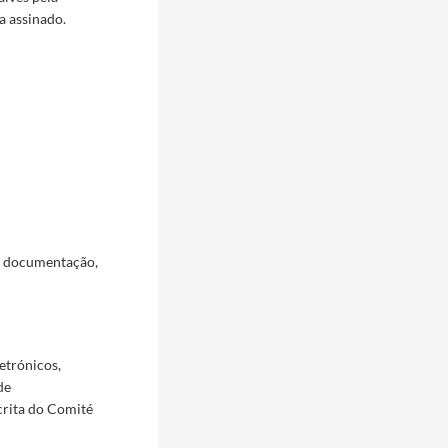
a assinado.
a documentação,
etrónicos,
de
crita do Comité