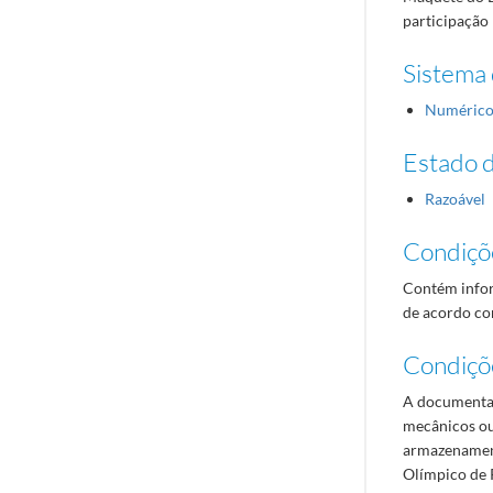
participação
Sistema 
Numéric
Estado 
Razoável
Condiçõ
Contém infor
de acordo com
Condiçõ
A documentaç
mecânicos ou
armazenament
Olímpico de 