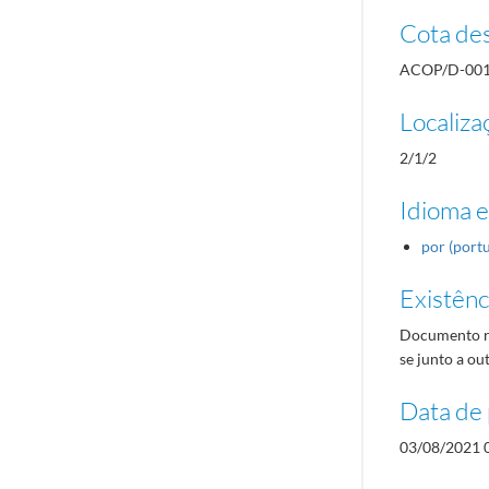
Cota des
ACOP/D-00
Localiza
2/1/2
Idioma e
por (port
Existênci
Documento re
se junto a o
Data de 
03/08/2021 