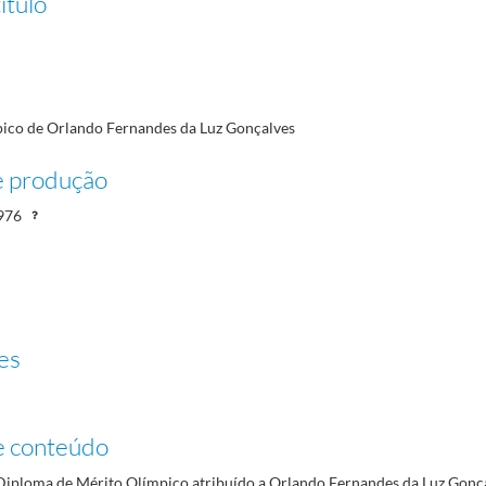
ítulo
77
ico de Orlando Fernandes da Luz Gonçalves
e produção
976
es
e conteúdo
iploma de Mérito Olímpico atribuído a Orlando Fernandes da Luz Gonça