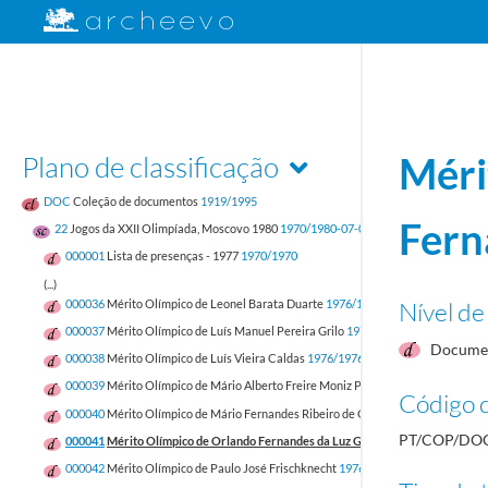
Plano de classificação
Méri
DOC
Coleção de documentos
1919/1995
Fern
22
Jogos da XXII Olimpíada, Moscovo 1980
1970/1980-07-03
000001
Lista de presenças - 1977
1970/1970
(...)
Nível de
000036
Mérito Olímpico de Leonel Barata Duarte
1976/1976
000037
Mérito Olímpico de Luís Manuel Pereira Grilo
1976/1976
Documen
000038
Mérito Olímpico de Luís Vieira Caldas
1976/1976
000039
Mérito Olímpico de Mário Alberto Freire Moniz Pereira
1976/1976
Código d
000040
Mérito Olímpico de Mário Fernandes Ribeiro de Oliveira
1976/1976
PT/COP/DOC
000041
Mérito Olímpico de Orlando Fernandes da Luz Gonçalves
1976/1976
000042
Mérito Olímpico de Paulo José Frischknecht
1976/1976