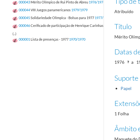
Tipo de t
000043
Mérito Olímpico de Rui Pinto de Abreu
1976/1976
000044
VIII Juegos panamericanos
1979/1979
Atribuído
000045
Solidariedade Olímpica - Bolsas para 1977
1977/1977
Título
000046
Cerificado de participação de Henrique Carinhas Martins Nunes
1977/19
(...)
Mérito Olímp
000001
Lista de presenças - 1977
1970/1970
Datas d
1976
a
1
Suporte
Papel
Extensõ
1 Folha
Âmbito 
Maquete do D