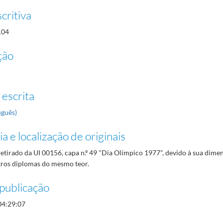
critiva
104
ção
 escrita
uguês)
a e localização de originais
tirado da UI 00156, capa n.º 49 "Dia Olímpico 1977", devido à sua dime
utros diplomas do mesmo teor.
publicação
04:29:07