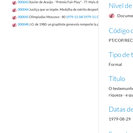
000043
Xavier de Araújo - "Prémio Fair Play" - 77. Mais de 80 anos no desporto a s
Nível de
000044
Justiça que se impõe. Medalha de mérito desportivo para Francisco Xavie
Documen
000045
Olímpiadas Moscovo - 80
1979-11-04/1979-11-04
000048
J.O. de 1980: un graphiste genevois remporte la premiére «médaille d'or»
Código d
PT/COP/REC
Tipo de t
Formal
Título
O testemunho
riqueza - e q
Datas d
1979-08-29