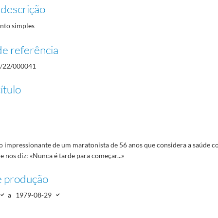
orrir para as crianças
1978-09-22/1978-09-22
 descrição
r de Araújo
1978-08-15/1978-08-15
to simples
1979-12-15/1979-12-16
e referência
/22/000041
ítulo
 impressionante de um maratonista de 56 anos que considera a saúde c
ue nos diz: «Nunca é tarde para começar...»
e produção
a
1979-08-29