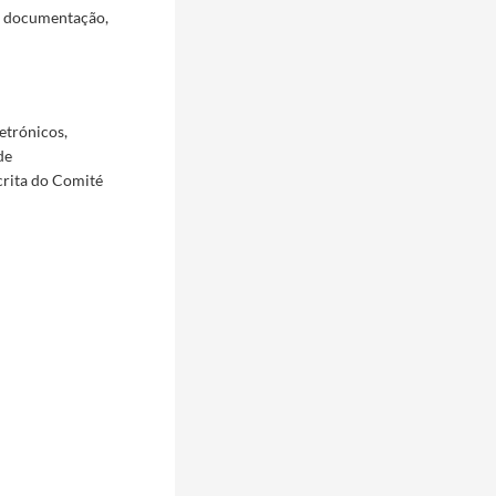
a documentação,
etrónicos,
de
crita do Comité