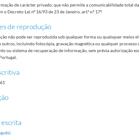
mação de carácter privado, que não permite a comunicabilidade total d
 o Decreto-Lei nº 16/93 de 23 de Janeiro, art.º n.º 17º.
es de reprodução
ão não pode ser reproduzida sob qualquer forma ou quaisquer meios el
 outros, incluindo fotocópia, gravação magnética ou qualquer processo 
o ou sistema de recuperação de informação, sem prévia autorização es
Portugal.
critiva
61
ção
 escrita
uguês)