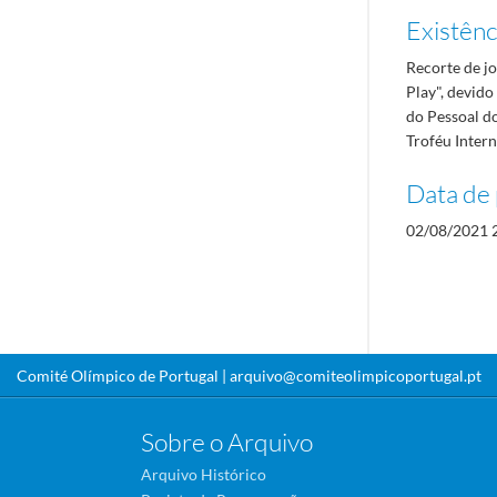
Existênci
Recorte de jo
Play", devido
do Pessoal d
Troféu Intern
Data de 
02/08/2021 
Comité Olímpico de Portugal |
arquivo@comiteolimpicoportugal.pt
Sobre o Arquivo
Arquivo Histórico