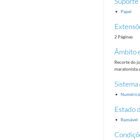
Suporte
Papel
Extensõ
2 Páginas
Âmbito 
Recorte do j
maratonista 
Sistema 
Numéric
Estado 
Razoável
Condiçõ