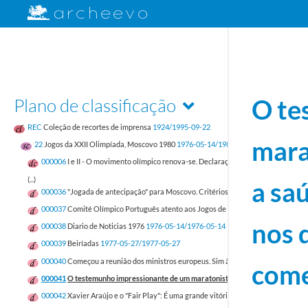
Plano de classificação
O te
REC
Coleção de recortes de imprensa
1924/1995-09-22
mara
22
Jogos da XXII Olimpíada, Moscovo 1980
1976-05-14/1980-10-26
000006
I e II - O movimento olímpico renova-se. Declaração de princípios da C.T
(...)
a sa
000036
"Jogada de antecipação" para Moscovo. Critérios de selecção para prese
000037
Comité Olímpico Português atento aos Jogos de 80. A caravana para Mosc
nos 
000038
Diario de Noticias 1976
1976-05-14/1976-05-14
000039
Beiríadas
1977-05-27/1977-05-27
000040
Começou a reunião dos ministros europeus. Sim às competições desportiva
come
000041
O testemunho impressionante de um maratonista de 56 anos que considera
000042
Xavier Araújo e o "Fair Play": É uma grande vitória para o desporto portu