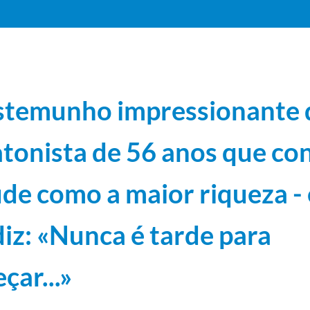
stemunho impressionante
tonista de 56 anos que co
. do CIO é um documento notável
1978-04-14/1978-04-18
úde como a maior riqueza -
nça olímpica
1977-11-21/1977-11-21
ovo não dá lugar ai improviso
1978-01-26/1978-01-26
diz: «Nunca é tarde para
s - não aos confrontos políticos
1977-10-04/1977-10-04
çar...»
 a saúde como a maior riqueza - e que nos diz: «Nunca é tarde para começar...»
1979-08-29/
guês
1978-10-27/1978-10-27