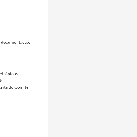
a documentação,
etrónicos,
de
crita do Comité