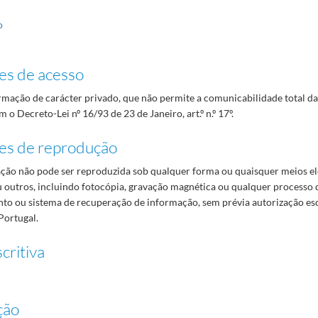
o
es de acesso
mação de carácter privado, que não permite a comunicabilidade total d
 o Decreto-Lei nº 16/93 de 23 de Janeiro, art.º n.º 17º.
es de reprodução
ão não pode ser reproduzida sob qualquer forma ou quaisquer meios el
 outros, incluindo fotocópia, gravação magnética ou qualquer processo 
o ou sistema de recuperação de informação, sem prévia autorização es
Portugal.
critiva
ção