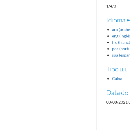
1/4/3
Idioma e
ara (árabe
eng (inglê
fre (franc
por (port
spa (espa
Tipo u.i.
Caixa
Data de 
03/08/2021 