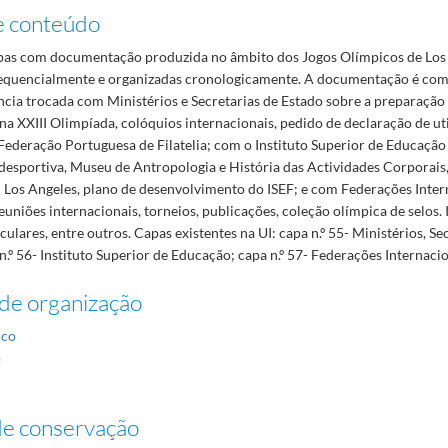
e conteúdo
as com documentação produzida no âmbito dos Jogos Olímpicos de Los
quencialmente e organizadas cronologicamente. A documentação é com
cia trocada com Ministérios e Secretarias de Estado sobre a preparação 
na XXIII Olimpíada, colóquios internacionais, pedido de declaração de ut
Federação Portuguesa de Filatelia; com o Instituto Superior de Educação 
 desportiva, Museu de Antropologia e História das Actividades Corporais
m Los Angeles, plano de desenvolvimento do ISEF; e com Federações Inter
euniões internacionais, torneios, publicações, coleção olímpica de selos. 
rculares, entre outros. Capas existentes na UI: capa n.º 55- Ministérios, Se
n.º 56- Instituto Superior de Educação; capa n.º 57- Federações Internacio
de organização
ico
o
de conservação