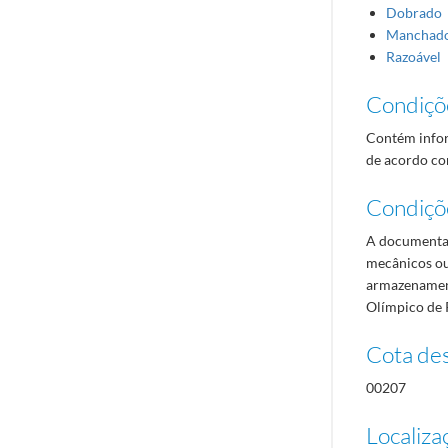
Dobrado
Manchad
Razoável
Condiçõ
Contém infor
de acordo com
Condiçõ
A documentaç
mecânicos ou
armazenament
Olímpico de 
Cota des
00207
Localiza