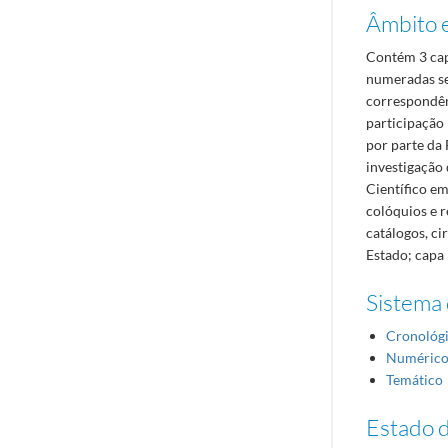
Âmbito 
Contém 3 cap
numeradas se
correspondên
participação 
por parte da 
investigação
Científico e
colóquios e r
catálogos, ci
Estado; capa 
Sistema 
Cronológ
Numéric
Temático
Estado 