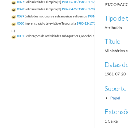
0027
Solidariedade Olímpica [2]
1981-06-05/1985-01-17
PT/COP/ACO
0028
Solidariedade Olímpica [3]
1982-04-22/1985-02-28
Tipo de t
0029
Entidades nacionais e estrangeiras e diversos
1981-01-14/1985-02-13
0030
Imprensa rádio televisão e Tesouraria
1980-12-17/1985-01-28
Atribuído
(...)
0001
Federações de actividades subaquáticas, andebol e atletismo
1981-02-23/1
Título
Ministérios e
Datas d
1981-07-20
Suporte
Papel
Extensõ
1 Caixa