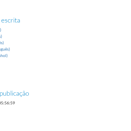
 escrita
)
s)
ês)
uguês)
nhol)
publicação
05:56:59