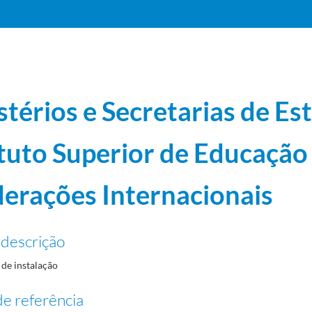
stérios e Secretarias de Es
ituto Superior de Educação 
985-01
derações Internacionais
 descrição
11-29
de instalação
 e Federações Internacionais
1981-07-20/1985-01-12
e referência