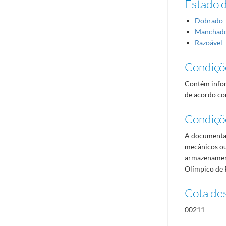
Estado 
Dobrado
Manchad
Razoável
Condiçõ
Contém infor
de acordo com
Condiçõ
A documentaç
mecânicos ou
armazenament
Olímpico de 
Cota des
00211