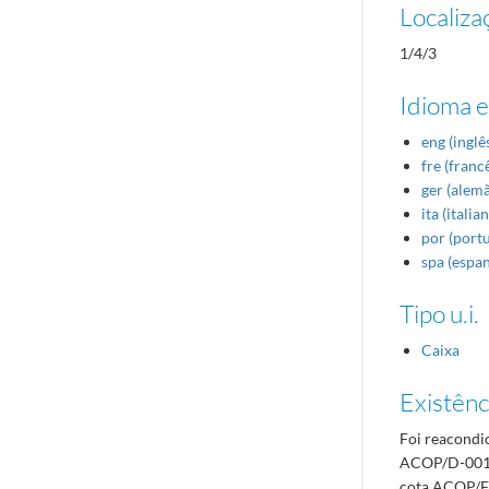
Localiza
1/4/3
Idioma e
eng (inglê
fre (franc
ger (alem
ita (italia
por (port
spa (espa
Tipo u.i.
Caixa
Existênci
Foi reacondi
ACOP/D-00179
cota ACOP/F