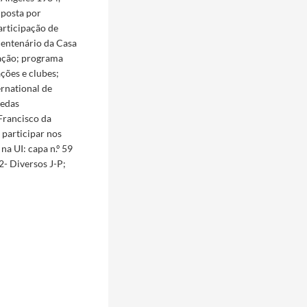
posta por
articipação de
centenário da Casa
mação; programa
ções e clubes;
ernational de
oedas
Francisco da
 participar nos
a UI: capa n.º 59
2- Diversos J-P;