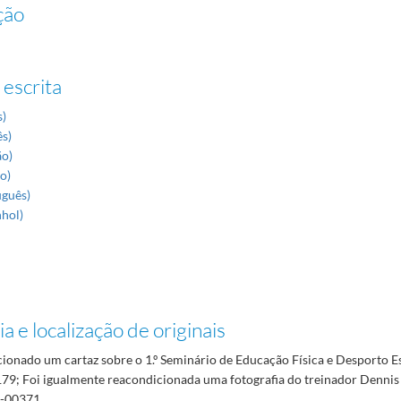
ção
 escrita
s)
ês)
ão)
no)
uguês)
nhol)
a e localização de originais
cionado um cartaz sobre o 1.º Seminário de Educação Física e Desporto E
; Foi igualmente reacondicionada uma fotografia do treinador Dennis
-00371.