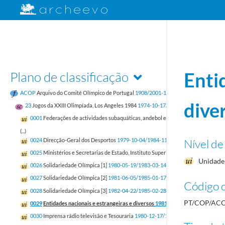
Plano de classificação
Enti
ACOP
Arquivo do Comité Olímpico de Portugal
1908/2001-12-31
dive
23
Jogos da XXIII Olimpíada, Los Angeles 1984
1974-10-17/1985-11-02
0001
Federações de actividades subaquáticas, andebol e atletismo
1981-02-23/1
(...)
Nível de
0024
Direcção-Geral dos Desportos
1979-10-04/1984-11-27
0025
Ministérios e Secretarias de Estado, Instituto Superior de Educação Física 
Unidade 
0026
Solidariedade Olímpica [1]
1980-05-19/1983-03-14
0027
Solidariedade Olímpica [2]
1981-06-05/1985-01-17
Código d
0028
Solidariedade Olímpica [3]
1982-04-22/1985-02-28
PT/COP/ACO
0029
Entidades nacionais e estrangeiras e diversos
1981-01-14/1985-02-13
0030
Imprensa rádio televisão e Tesouraria
1980-12-17/1985-01-28