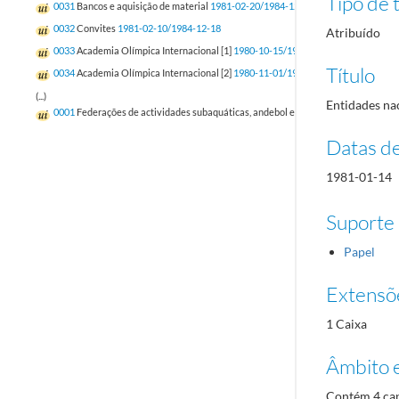
Tipo de t
0031
Bancos e aquisição de material
1981-02-20/1984-12-07
0032
Convites
1981-02-10/1984-12-18
Atribuído
0033
Academia Olímpica Internacional [1]
1980-10-15/1982-09-21
Título
0034
Academia Olímpica Internacional [2]
1980-11-01/1985-02-14
(...)
Entidades nac
0001
Federações de actividades subaquáticas, andebol e atletismo
1981-02-23/1
Datas d
1981-01-14
Suporte
Papel
Extensõ
1 Caixa
Âmbito 
Contém 4 cap