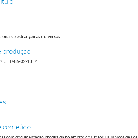
ítulo
ionais e estrangeiras e diversos
985-01
e produção
a
1985-02-13
es
e conteúdo
as com documentação produzida no âmbito dos Jogos Olímpicos de Los