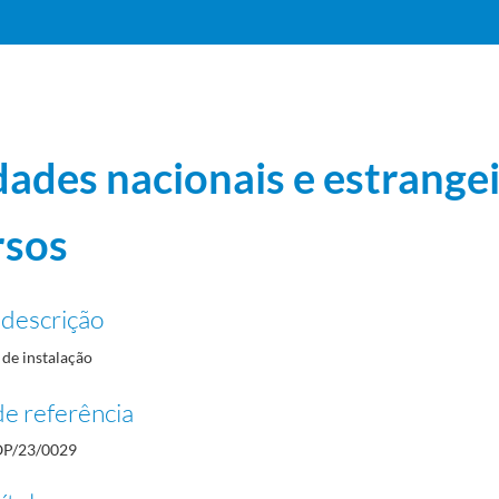
dades nacionais e estrangei
rsos
985-01
 descrição
e Federações Internacionais
1981-07-20/1985-01-12
de instalação
e referência
P/23/0029