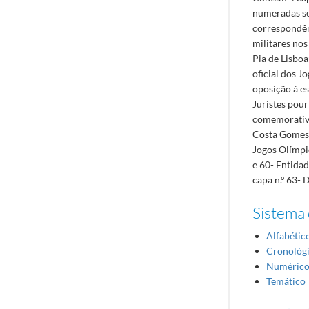
numeradas se
correspondên
militares no
Pia de Lisbo
oficial dos J
oposição à es
Juristes pou
comemorativa
Costa Gomes; 
Jogos Olímpic
e 60- Entidad
capa n.º 63- 
Sistema 
Alfabétic
Cronológ
Numéric
Temático