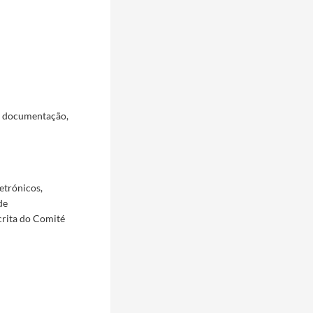
a documentação,
etrónicos,
de
crita do Comité