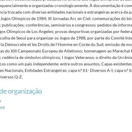
quencialmente e organizadas cronologicamente. A documentação é com
cia trocada com diversas entidades nacionais e estrangeiras acerca da p
s Jogos Olímpicos de 1984; III Jornadas Arc en Ciel; comemorações do bi
a; publicações; conferências, seminários e congressos; pedidos de infor
ogos Olímpicos de Los Angeles; provas desportivas organizadas por federa
colha de Seoul para organizar os Jogos de 1988, por parte do Comité Int
r la Démocratie et les Droits de l'Homme en Corée du Sud; emissão de m
s do XIII Campeonato Europeu de Atletismo; homenagem ao Marechal 
cedência de símbolos olímpicos; I Jogos Veteranos; o direito da Ucrânia
os como um país independente; entre outros assuntos. Capas existentes n
es Nacionais, Entidades Estrangeiras; capa n.º 61- Diversos A-I; capa n.º 6
Diversos Q-Z.
de organização
o
ico
o