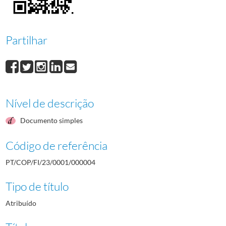
000009
Virgílio Almeida
1983-05-20/1983-05-20
000010
José Manuel Marques Constantino da Silva
1983-05-18/1983-05-18
000011
David Sequerra
1984/1984
Partilhar
(...)
000241
Henrique Maria Ulrich Anjos
1984/1984
Nível de descrição
Documento simples
Código de referência
PT/COP/FI/23/0001/000004
Tipo de título
Atribuído