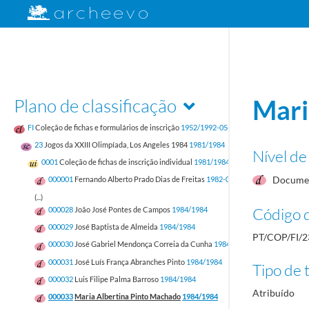
Plano de classificação
Mari
FI
Coleção de fichas e formulários de inscrição
1952/1992-05-17
23
Jogos da XXIII Olimpíada, Los Angeles 1984
1981/1984
Nível de
0001
Coleção de fichas de inscrição individual
1981/1984
Documen
000001
Fernando Alberto Prado Dias de Freitas
1982-05-12/1982-05-12
(...)
Código d
000028
João José Pontes de Campos
1984/1984
000029
José Baptista de Almeida
1984/1984
PT/COP/FI/2
000030
José Gabriel Mendonça Correia da Cunha
1984/1984
000031
José Luís França Abranches Pinto
1984/1984
Tipo de t
000032
Luis Filipe Palma Barroso
1984/1984
Atribuído
000033
Maria Albertina Pinto Machado
1984/1984