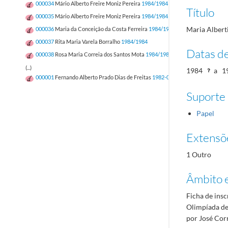
000034
Mário Alberto Freire Moniz Pereira
1984/1984
Título
000035
Mário Alberto Freire Moniz Pereira
1984/1984
Maria Albert
000036
Maria da Conceição da Costa Ferreira
1984/1984
000037
Rita Maria Varela Borralho
1984/1984
Datas d
000038
Rosa Maria Correia dos Santos Mota
1984/1984
(...)
1984
a
1
000001
Fernando Alberto Prado Dias de Freitas
1982-05-12/1982-05-12
Suporte
Papel
Extensõ
1 Outro
Âmbito 
Ficha de insc
Olimpíada de
por José Cor