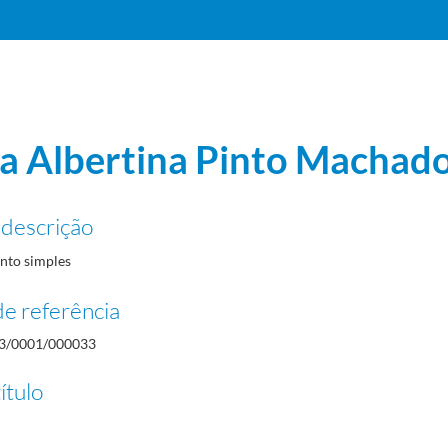
a Albertina Pinto Machad
 descrição
to simples
e referência
3/0001/000033
ítulo