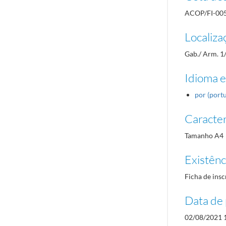
ACOP/FI-00
Localiza
Gab./ Arm. 1
Idioma e
por (port
Caracterí
Tamanho A4
Existênci
Ficha de insc
Data de 
02/08/2021 