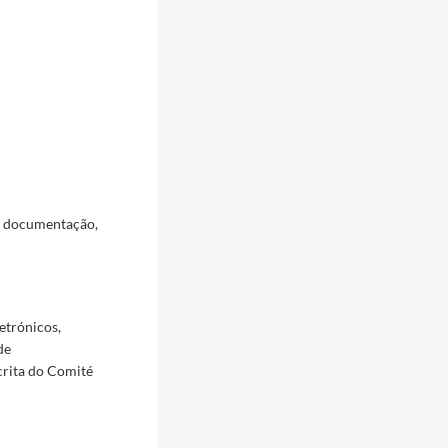
a documentação,
etrónicos,
de
crita do Comité