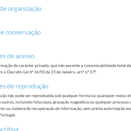
de organização
o
de conservação
es de acesso
mação de carácter privado, que não permite a comunicabilidade total d
 o Decreto-Lei nº 16/93 de 23 de Janeiro, art.º n.º 17º.
es de reprodução
ão não pode ser reproduzida sob qualquer forma ou quaisquer meios el
 outros, incluindo fotocópia, gravação magnética ou qualquer processo 
o ou sistema de recuperação de informação, sem prévia autorização es
Portugal.
critiva