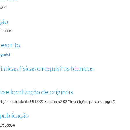
577
ção
/FI-006
 escrita
uguês)
sticas físicas e requisitos técnicos
a e localização de originais
rição retirada da UI 00225, capa n.º 82 "Inscrições para os Jogos".
publicação
17:38:04