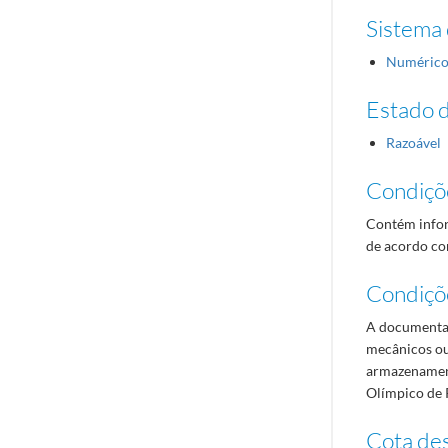
Sistema 
Numéric
Estado 
Razoável
Condiçõ
Contém infor
de acordo com
Condiçõ
A documentaç
mecânicos ou
armazenament
Olímpico de 
Cota des