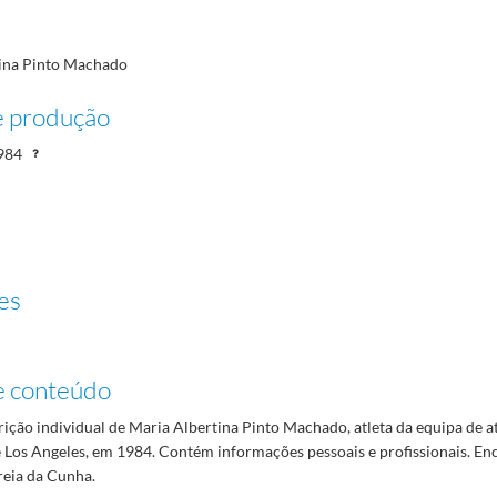
ina Pinto Machado
e produção
984
es
e conteúdo
rição individual de Maria Albertina Pinto Machado, atleta da equipa de at
 Los Angeles, em 1984. Contém informações pessoais e profissionais. En
reia da Cunha.